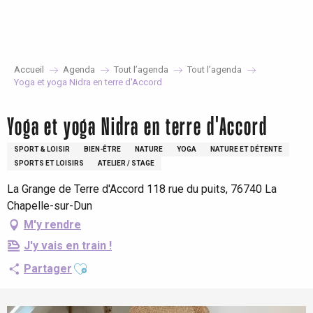
Aller
au
contenu
principal
Accueil
Agenda
Tout l’agenda
Tout l’agenda
Yoga et yoga Nidra en terre d'Accord
Yoga et yoga Nidra en terre d'Accord
SPORT & LOISIR
BIEN-ÊTRE
NATURE
YOGA
NATURE ET DÉTENTE
SPORTS ET LOISIRS
ATELIER / STAGE
La Grange de Terre d'Accord 118 rue du puits, 76740 La
Chapelle-sur-Dun
M'y rendre
J'y vais en train !
Ajouter aux favoris
Partager