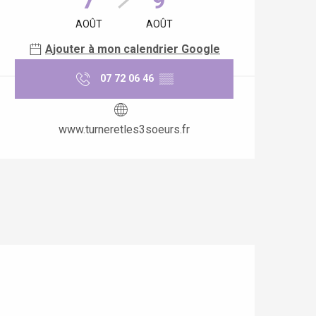
7
9
AOÛT
AOÛT
Ajouter à mon calendrier Google
07 72 06 46
▒▒
www.turneretles3soeurs.fr