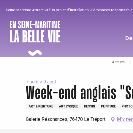
Aller
Seine-Maritime Attractivité
Un projet d'installation ?
Séminaires responsable
au
contenu
principal
De
Accueil
7 août > 9 août
Week-end anglais "Su
Pour profiter
Incontournables
Bien de chez nous !
ART & PEINTURE
ART LYRIQUE
DESSIN
PEINTURE
PHOTO
Galerie Résonances, 76470 Le Tréport
M'y re
Tout l'agenda
Lieux branchés
Séjours en bord de
mer
Eté
Meilleurs brunch