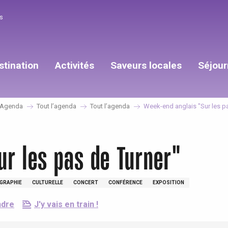
s
stination
Activités
Saveurs locales
Séjour
Agenda
Tout l’agenda
Tout l’agenda
Week-end anglais "Sur les pa
r les pas de Turner"
GRAPHIE
CULTURELLE
CONCERT
CONFÉRENCE
EXPOSITION
ndre
J'y vais en train !