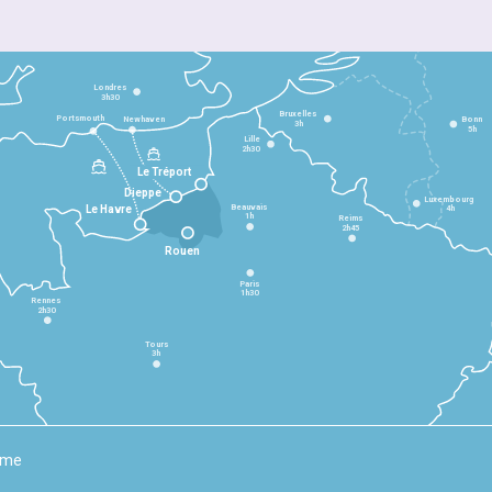
Londres
3h30
Bruxelles
Portsmouth
Newhaven
Bonn
3h
5h
Lille
2h30
Le Tréport
Dieppe
Luxembourg
Beauvais
4h
Le Havre
1h
Reims
2h45
Rouen
Paris
1h30
Rennes
2h30
Tours
3h
rme