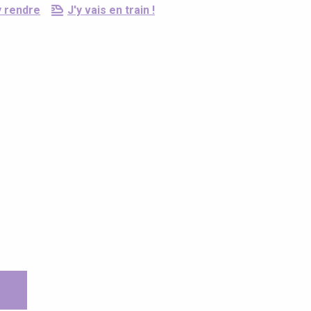
y rendre
J'y vais en train !