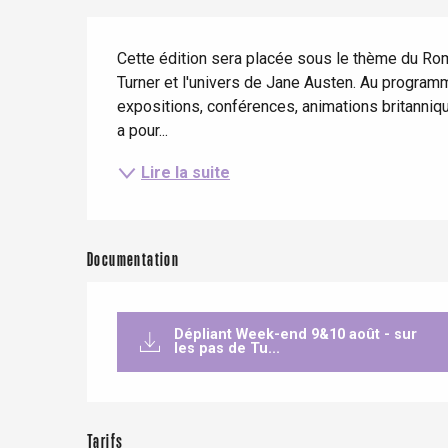
Séjours en train
Quand il pleut
Restaurants avec vue
Description
Séjours à vélo
Cette édition sera placée sous le thème du Rom
Avec les enfants
Turner et l'univers de Jane Austen. Au program
Entre amis
expositions, conférences, animations britanniqu
a pour...
Lire la suite
Le Tr
Eu
Documentation
Criel-sur-Mer
Dépliant Week-end 9&10 août - sur
Blangy-s
les pas de Tu...
Dieppe
Offranville
t-Valery-en-Caux
Tarifs