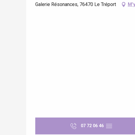
Galerie Résonances, 76470 Le Tréport
M'
re
éjour
07 72 06 46
▒▒