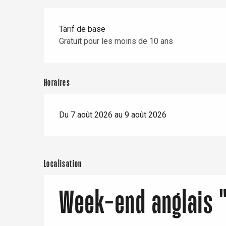
er
Tarif de base
e
Gratuit pour les moins de 10 ans
Neufchâtel-en-Bray
Doudeville
Val-de-Scie
Horaires
etot
Forges-les-
Clères
Du 7 août 2026 au 9 août 2026
Buchy
en-Seine
Duclair
Rouen
Localisation
Week-end anglais "
Paris 1h30