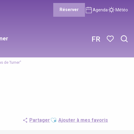
Réserver
Agenda
Météo
ner
FR
Rech
Voir les favor
s de Turner"
Ajouter aux favoris
Partager
Ajouter à mes favoris