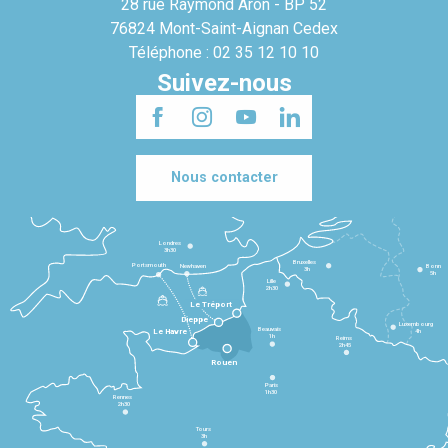
28 rue Raymond Aron - BP 52
76824 Mont-Saint-Aignan Cedex
Téléphone : 02 35 12 10 10
Suivez-nous
Nous contacter
Londres
3h30
Bruxelles
Portsmouth
Newhaven
Bonn
3h
5h
Lille
2h30
Le Tréport
Dieppe
Luxembourg
Beauvais
4h
Le Havre
1h
Reims
2h45
Rouen
Paris
1h30
Rennes
2h30
Tours
3h