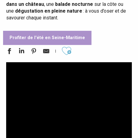
dans un château
, une
balade nocturne
sur la côte ou
une
dégustation en pleine nature
: à vous d’oser et de
savourer chaque instant.
Profiter de l'été en Seine-Maritime
Ajouter aux favoris