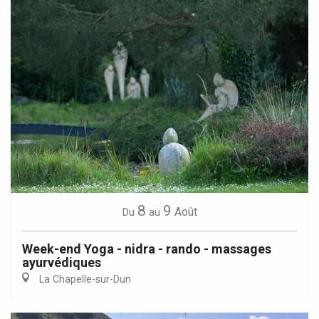
8
9
Août
Du
au
Week-end Yoga - nidra - rando - massages
ayurvédiques
La Chapelle-sur-Dun