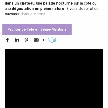
dans un château
, une
balade nocturne
sur la côte ou
une
dégustation en pleine nature
: à vous d’oser et de
savourer chaque instant.
Profiter de l'été en Seine-Maritime
Ajouter aux favoris