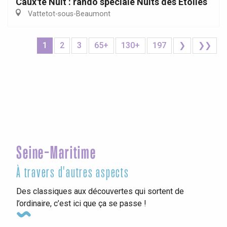
Caux'té Nuit : rando spéciale Nuits des Etoiles
Vattetot-sous-Beaumont
1
2
3
65+
130+
197
❯
❯❯
Seine-Maritime
À travers d'autres aspects
Des classiques aux découvertes qui sortent de
l’ordinaire, c’est ici que ça se passe !