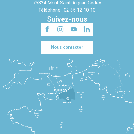
76824 Mont-Saint-Aignan Cedex
Téléphone : 02 35 12 10 10
Suivez-nous
Nous contacter
Londres
3h30
Bruxelles
Portsmouth
Newhaven
Bonn
3h
5h
Lille
2h30
Le Tréport
Dieppe
Luxembourg
Beauvais
4h
Le Havre
1h
Reims
2h45
Rouen
Paris
1h30
Rennes
2h30
Tours
3h