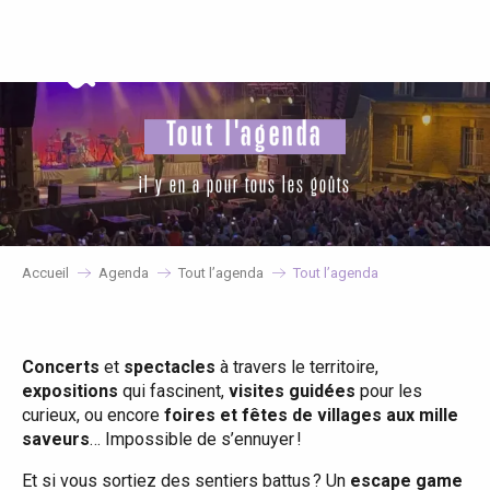
Aller
au
contenu
principal
Tout l'agenda
il y en a pour tous les goûts
Accueil
Agenda
Tout l’agenda
Tout l’agenda
Concerts
et
spectacles
à travers le territoire,
expositions
qui fascinent,
visites guidées
pour les
curieux, ou encore
foires et fêtes de villages aux mille
saveurs
… Impossible de s’ennuyer !
Et si vous sortiez des sentiers battus ? Un
escape game