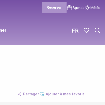
Réserver
Agenda
Météo
ner
FR
Rech
Voir les favor
Ajouter aux favoris
Partager
Ajouter à mes favoris