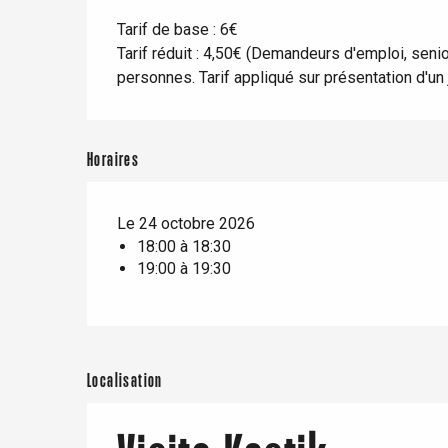
Blangy-s
Dieppe
Tarif de base : 6€
Tarif réduit : 4,50€ (Demandeurs d'emploi, seni
Offranville
personnes. Tarif appliqué sur présentation d'un j
t-Valery-en-Caux
er
Horaires
e
Neufchâtel-en-Bray
Doudeville
Le 24 octobre 2026
Val-de-Scie
18:00 à 18:30
19:00 à 19:30
etot
Forges-les-
Clères
Buchy
en-Seine
Localisation
Duclair
Rouen