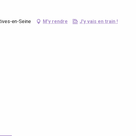
Rives-en-Seine
M'y rendre
J'y vais en train !