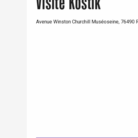
Visite Kostik
Avenue Winston Churchill Muséoseine, 76490 
Paris 1h30
re
éjour