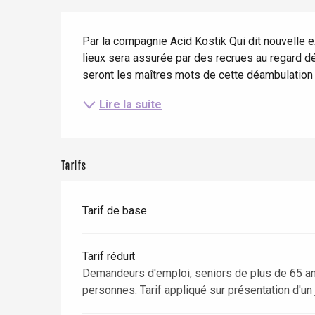
Eté
Meilleurs brunch
Séjours en train
Description
Quand il pleut
Restaurants avec vue
Par la compagnie Acid Kostik Qui dit nouvelle ex
Séjours à vélo
lieux sera assurée par des recrues au regard déc
Avec les enfants
seront les maîtres mots de cette déambulation d
Entre amis
Lire la suite
Tarifs
Tarif de base
Le Tr
Eu
Tarif réduit
Demandeurs d'emploi, seniors de plus de 65 an
personnes. Tarif appliqué sur présentation d'un j
Criel-sur-Mer