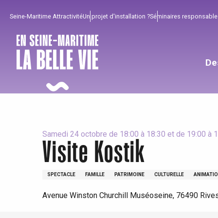
Aller
Seine-Maritime Attractivité
Un projet d'installation ?
Séminaires responsable
au
contenu
principal
De
Samedi 24 octobre de 18:00 à 18:30 et de 19:00 à 
Visite Kostik
SPECTACLE
FAMILLE
PATRIMOINE
CULTURELLE
ANIMATIO
Pour profiter
Incontournables
Bien de chez nous !
Avenue Winston Churchill Muséoseine, 76490 Rive
Tout l'agenda
Lieux branchés
Séjours en bord de
mer