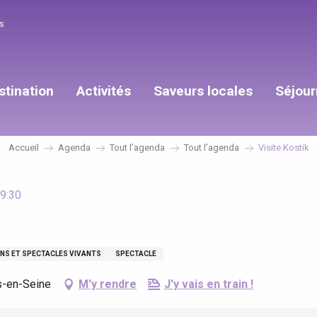
s
stination
Activités
Saveurs locales
Séjour
Accueil
Agenda
Tout l’agenda
Tout l’agenda
Visite Kostik
19:30
NS ET SPECTACLES VIVANTS
SPECTACLE
s-en-Seine
M'y rendre
J'y vais en train !