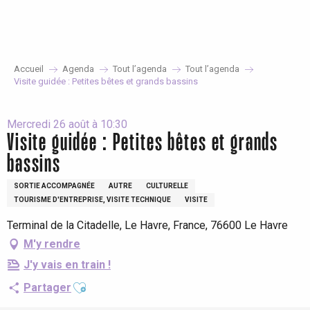
Aller
au
contenu
principal
Accueil
Agenda
Tout l’agenda
Tout l’agenda
Visite guidée : Petites bêtes et grands bassins
Mercredi 26 août à 10:30
Visite guidée : Petites bêtes et grands
bassins
SORTIE ACCOMPAGNÉE
AUTRE
CULTURELLE
TOURISME D'ENTREPRISE, VISITE TECHNIQUE
VISITE
Terminal de la Citadelle, Le Havre, France, 76600 Le Havre
M'y rendre
J'y vais en train !
Ajouter aux favoris
Partager