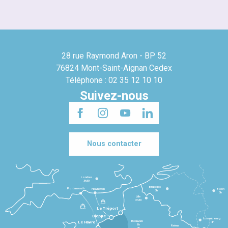
28 rue Raymond Aron - BP 52
76824 Mont-Saint-Aignan Cedex
Téléphone : 02 35 12 10 10
Suivez-nous
Nous contacter
Londres
3h30
Bruxelles
Portsmouth
Newhaven
Bonn
3h
5h
Lille
2h30
Le Tréport
Dieppe
Luxembourg
Beauvais
4h
Le Havre
1h
Reims