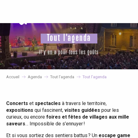
Aller
au
contenu
principal
Tout l'agenda
il y en a pour tous les goûts
Accueil
Agenda
Tout l’agenda
Tout l’agenda
Concerts
et
spectacles
à travers le territoire,
expositions
qui fascinent,
visites guidées
pour les
curieux, ou encore
foires et fêtes de villages aux mille
saveurs
… Impossible de s’ennuyer !
Et si vous sortiez des sentiers battus ? Un
escape game