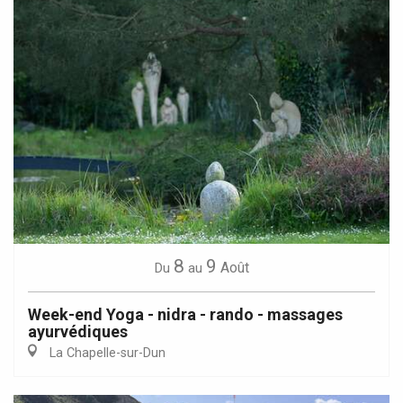
8
9
Août
Du
au
Week-end Yoga - nidra - rando - massages
ayurvédiques
La Chapelle-sur-Dun