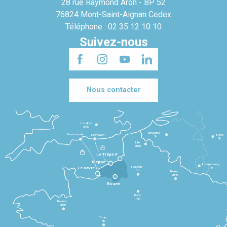
28 rue Raymond Aron - BP 52
76824 Mont-Saint-Aignan Cedex
Téléphone : 02 35 12 10 10
Suivez-nous
Nous contacter
Londres
3h30
Bruxelles
Portsmouth
Newhaven
Bonn
3h
5h
Lille
2h30
Le Tréport
Dieppe
Luxembourg
Beauvais
4h
Le Havre
1h
Reims
2h45
Rouen
Paris
1h30
Rennes
2h30
Tours
3h