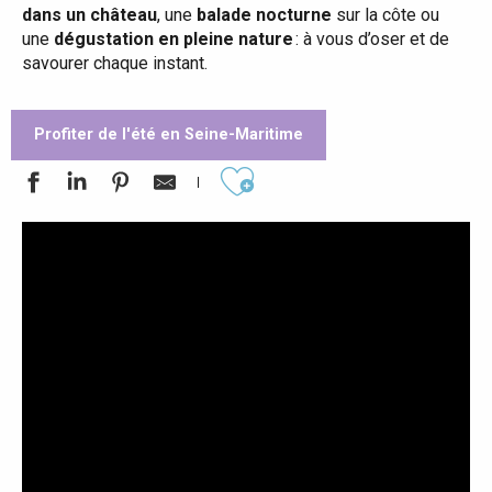
dans un château
, une
balade nocturne
sur la côte ou
une
dégustation en pleine nature
: à vous d’oser et de
savourer chaque instant.
Profiter de l'été en Seine-Maritime
Ajouter aux favoris