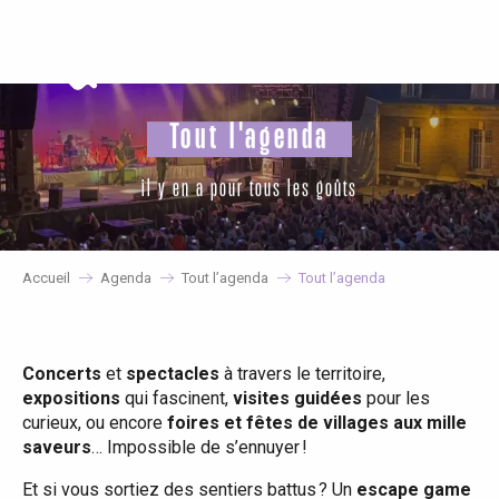
Aller
au
contenu
principal
Tout l'agenda
il y en a pour tous les goûts
Accueil
Agenda
Tout l’agenda
Tout l’agenda
Concerts
et
spectacles
à travers le territoire,
expositions
qui fascinent,
visites guidées
pour les
curieux, ou encore
foires et fêtes de villages aux mille
saveurs
… Impossible de s’ennuyer !
Et si vous sortiez des sentiers battus ? Un
escape game