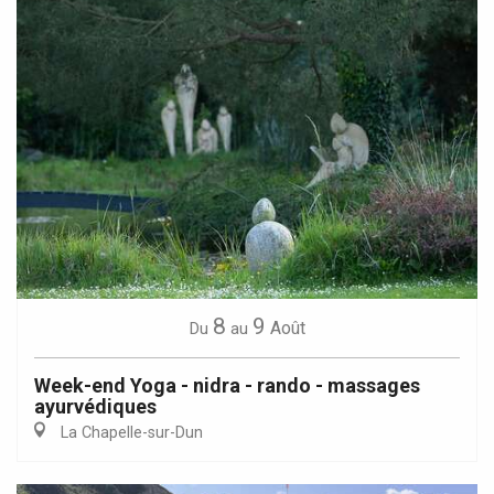
8
9
Août
Du
au
Week-end Yoga - nidra - rando - massages
ayurvédiques
La Chapelle-sur-Dun