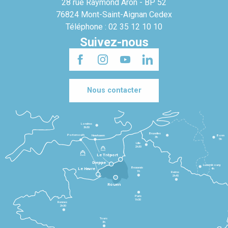
28 rue Raymond Aron - BP 52
76824 Mont-Saint-Aignan Cedex
Téléphone : 02 35 12 10 10
Suivez-nous
Nous contacter
Londres
3h30
Bruxelles
Portsmouth
Newhaven
Bonn
3h
5h
Lille
2h30
Le Tréport
Dieppe
Luxembourg
Beauvais
4h
Le Havre
1h
Reims
2h45
Rouen
Paris
1h30
Rennes
2h30
Tours
3h