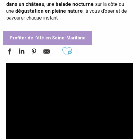
dans un château
, une
balade nocturne
sur la côte ou
une
dégustation en pleine nature
: à vous d’oser et de
savourer chaque instant.
Profiter de l'été en Seine-Maritime
Ajouter aux favoris