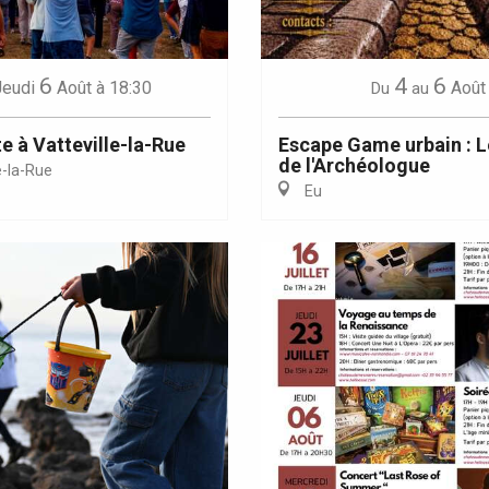
6
4
6
Jeudi
Août
à 18:30
Août
Du
au
e à Vatteville-la-Rue
Escape Game urbain : L
de l'Archéologue
e-la-Rue
Eu