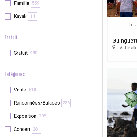
Famille
559
Kayak
11
re
éjour
Le
Gratuit
Guinguett
Vattevill
Gratuit
980
Catégories
Visite
510
Randonnées/Balades
236
Exposition
205
Concert
281