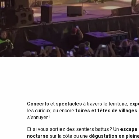
Tout l'agenda
Lieux branchés
Séjours en bord de
mer
Eté
Meilleurs brunch
Séjours en train
Quand il pleut
Restaurants avec vue
Séjours à vélo
Avec les enfants
Entre amis
Concerts
et
spectacles
à travers le territoire,
exp
les curieux, ou encore
foires et fêtes de villages
s’ennuyer !
Et si vous sortiez des sentiers battus ? Un
escape 
nocturne
sur la côte ou une
dégustation en plein