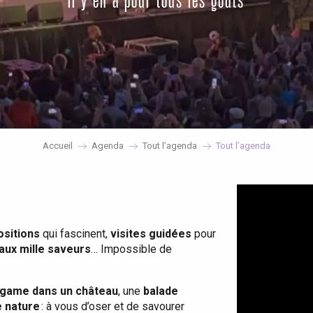
il y en a pour tous les goûts
Accueil
Agenda
Tout l’agenda
Tout l’agenda
ositions
qui fascinent,
visites guidées
pour
 aux mille saveurs
… Impossible de
game dans un château
, une
balade
e nature
: à vous d’oser et de savourer