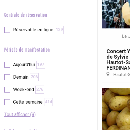
e
Neufchâtel-en-Bray
Centrale de réservation
Doudeville
Val-de-Scie
Réservable en ligne
129
etot
Le
Forges-les-
Clères
Période de manifestation
Concert Y
Buchy
en-Seine
de Sylvi
Hautot-Sa
Aujourd'hui
197
Duclair
FERDINA
Rouen
Hautot-S
Demain
206
Week-end
276
Cette semaine
414
Paris 1h30
Tout afficher (8)