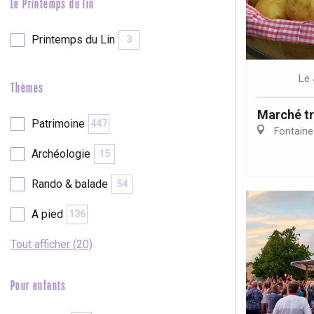
Le Printemps du lin
Printemps du Lin
3
Le
Thèmes
Marché tr
Patrimoine
447
Fontaine
Archéologie
15
Rando & balade
54
A pied
136
Tout afficher (20)
Pour enfants