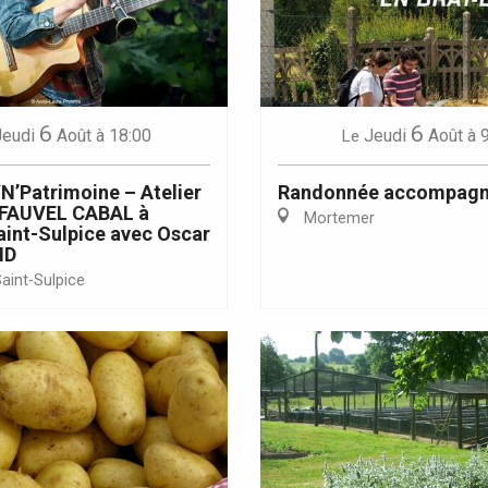
6
6
Jeudi
Août
à 18:00
Jeudi
Août
à 
Le
Eaux
N’Patrimoine – Atelier
Randonnée accompag
e FAUVEL CABAL à
Mortemer
int-Sulpice avec Oscar
ND
aint-Sulpice