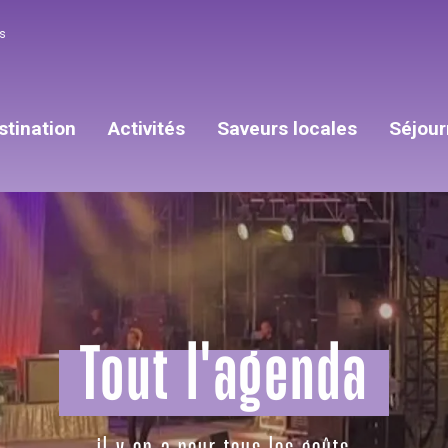
s
stination
Activités
Saveurs locales
Séjour
Tout l'agenda