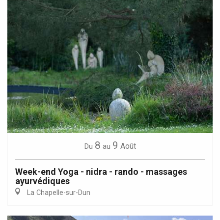
8
9
Août
Du
au
Week-end Yoga - nidra - rando - massages
ayurvédiques
La Chapelle-sur-Dun