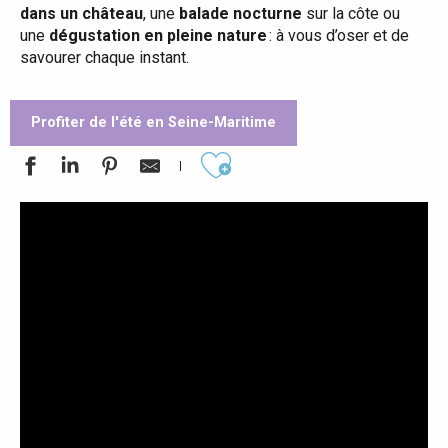
dans un château
, une
balade nocturne
sur la côte ou
une
dégustation en pleine nature
: à vous d’oser et de
savourer chaque instant.
Profiter de l'été en Seine-Maritime
Ajouter aux favoris