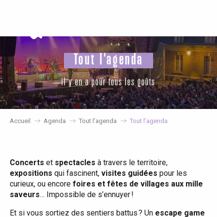
Aller
au
contenu
principal
Tout l'agenda
il y en a pour tous les goûts
Accueil
Agenda
Tout l’agenda
Tout l’agenda
Concerts
et
spectacles
à travers le territoire,
expositions
qui fascinent,
visites guidées
pour les
curieux, ou encore
foires et fêtes de villages aux mille
saveurs
… Impossible de s’ennuyer !
Et si vous sortiez des sentiers battus ? Un
escape game