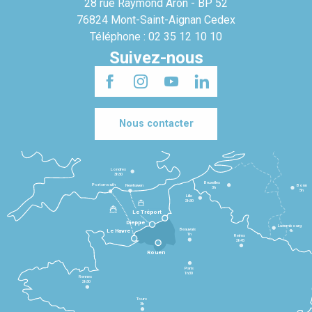
28 rue Raymond Aron - BP 52
76824 Mont-Saint-Aignan Cedex
Téléphone : 02 35 12 10 10
Suivez-nous
Nous contacter
Londres
3h30
Bruxelles
Portsmouth
Newhaven
Bonn
3h
5h
Lille
2h30
Le Tréport
Dieppe
Luxembourg
Beauvais
4h
Le Havre
1h
Reims
2h45
Rouen
Paris
1h30
Rennes
2h30
Tours
3h