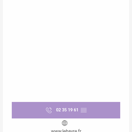
02 35 19 61
▒▒
www.lehavre.fr