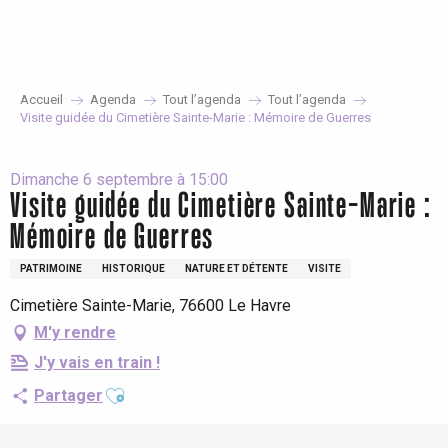
Aller
au
contenu
principal
Accueil
Agenda
Tout l’agenda
Tout l’agenda
Visite guidée du Cimetière Sainte-Marie : Mémoire de Guerres
Dimanche 6 septembre à 15:00
Visite guidée du Cimetière Sainte-Marie :
Mémoire de Guerres
PATRIMOINE
HISTORIQUE
NATURE ET DÉTENTE
VISITE
Cimetière Sainte-Marie, 76600 Le Havre
M'y rendre
J'y vais en train !
Ajouter aux favoris
Partager