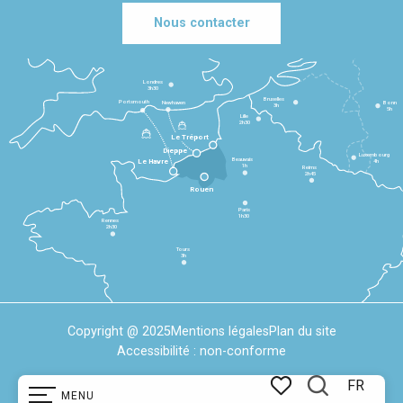
Nous contacter
Londres
3h30
Bruxelles
Portsmouth
Newhaven
Bonn
3h
5h
Lille
2h30
Le Tréport
Dieppe
Luxembourg
Beauvais
4h
Le Havre
1h
Reims
2h45
Rouen
Paris
1h30
Rennes
2h30
Tours
3h
Copyright @ 2025
Mentions légales
Plan du site
Accessibilité : non-conforme
FR
MENU