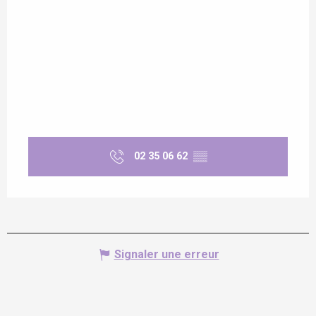
02 35 06 62
▒▒
Signaler une erreur