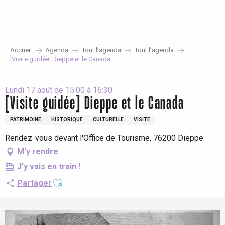
Aller
au
contenu
principal
Accueil
Agenda
Tout l’agenda
Tout l’agenda
[Visite guidée] Dieppe et le Canada
Lundi 17 août de 15:00 à 16:30
[Visite guidée] Dieppe et le Canada
PATRIMOINE
HISTORIQUE
CULTURELLE
VISITE
Rendez-vous devant l'Office de Tourisme, 76200 Dieppe
M'y rendre
J'y vais en train !
Ajouter aux favoris
Partager