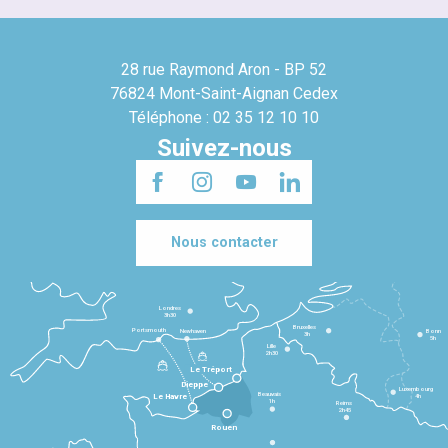
28 rue Raymond Aron - BP 52
76824 Mont-Saint-Aignan Cedex
Téléphone : 02 35 12 10 10
Suivez-nous
Nous contacter
Londres
3h30
Bruxelles
Portsmouth
Newhaven
Bonn
3h
5h
Lille
2h30
Le Tréport
Dieppe
Luxembourg
Beauvais
4h
Le Havre
1h
Reims
2h45
Rouen