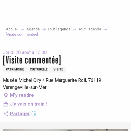
Aller
au
contenu
principal
Accueil
Agenda
Tout l’agenda
Tout l’agenda
[Visite commentée]
Jeudi 20 août à 15:00
[Visite commentée]
PATRIMOINE
CULTURELLE
VISITE
Musée Michel Ciry / Rue Marguerite Roll, 76119
Varengeville-sur-Mer
M'y rendre
J'y vais en train !
Ajouter aux favoris
Partager