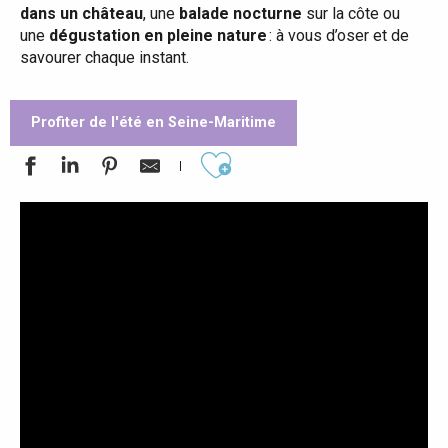
dans un château
, une
balade nocturne
sur la côte ou
une
dégustation en pleine nature
: à vous d’oser et de
savourer chaque instant.
Profiter de l'été en Seine-Maritime
Ajouter aux favoris