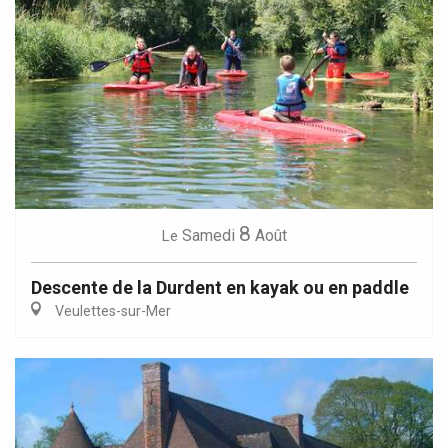
8
Samedi
Août
Le
Descente de la Durdent en kayak ou en paddle
Veulettes-sur-Mer