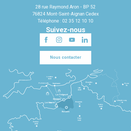
28 rue Raymond Aron - BP 52
76824 Mont-Saint-Aignan Cedex
Téléphone : 02 35 12 10 10
Suivez-nous
Nous contacter
Londres
3h30
Bruxelles
Portsmouth
Newhaven
Bonn
3h
5h
Lille
2h30
Le Tréport
Dieppe
Luxembourg
Beauvais
4h
Le Havre
1h
Reims
2h45
Rouen
Paris
1h30
Rennes
2h30
Tours