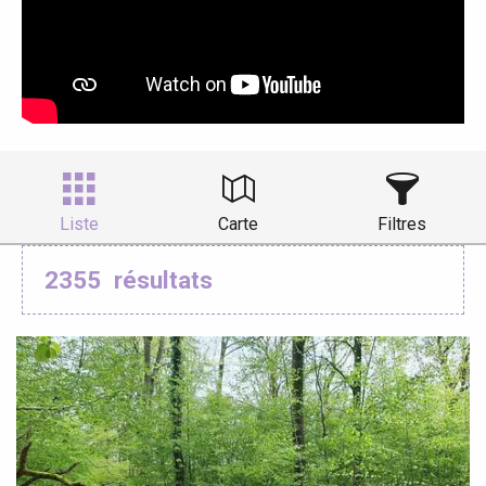
Liste
Carte
Filtres
2355
résultats