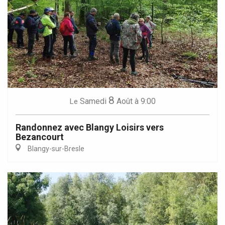
8
Samedi
Août
à 9:00
Le
Randonnez avec Blangy Loisirs vers
Bezancourt
Blangy-sur-Bresle