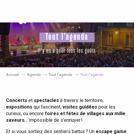
Aller
au
contenu
principal
Tout l'agenda
il y en a pour tous les goûts
Accueil
Agenda
Tout l’agenda
Tout l’agenda
Concerts
et
spectacles
à travers le territoire,
expositions
qui fascinent,
visites guidées
pour les
curieux, ou encore
foires et fêtes de villages aux mille
saveurs
… Impossible de s’ennuyer !
Et si vous sortiez des sentiers battus ? Un
escape game