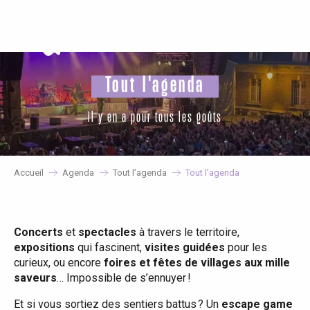
Aller
au
contenu
principal
Tout l'agenda
il y en a pour tous les goûts
Accueil
Agenda
Tout l’agenda
Tout l’agenda
Concerts
et
spectacles
à travers le territoire,
expositions
qui fascinent,
visites guidées
pour les
curieux, ou encore
foires et fêtes de villages aux mille
saveurs
… Impossible de s’ennuyer !
Et si vous sortiez des sentiers battus ? Un
escape game