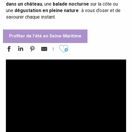
dans un château
, une
balade nocturne
sur la côte ou
une
dégustation en pleine nature
: à vous d’oser et de
savourer chaque instant.
Profiter de l'été en Seine-Maritime
Ajouter aux favoris