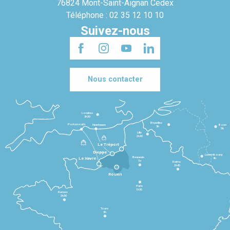
76824 Mont-Saint-Aignan Cedex
Téléphone : 02 35 12 10 10
Suivez-nous
Nous contacter
Londres
3h30
Bruxelles
Portsmouth
Newhaven
Bonn
3h
5h
Lille
2h30
Le Tréport
Dieppe
Luxembourg
Beauvais
4h
Le Havre
1h
Reims
2h45
Rouen
Paris
1h30
Rennes
2h30
Tours
3h