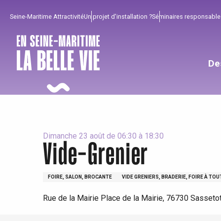
Aller
Seine-Maritime Attractivité
Un projet d'installation ?
Séminaires responsable
au
contenu
principal
De
Dimanche 23 août de 06:30 à 18:30
Vide-Grenier
Pour profiter
Incontournables
Bien de chez nous !
FOIRE, SALON, BROCANTE
VIDE GRENIERS, BRADERIE, FOIRE À TOU
Rue de la Mairie Place de la Mairie, 76730 Sasseto
Tout l'agenda
Lieux branchés
Séjours en bord de
mer
Eté
Meilleurs brunch