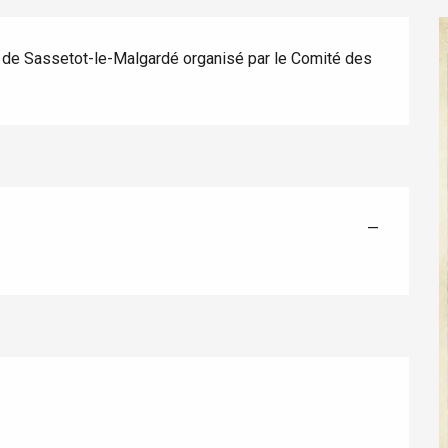
de Sassetot-le-Malgardé organisé par le Comité des 
éport
—
Lille 2h30
ur-Bresle