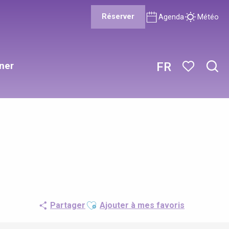
Réserver
Agenda
Météo
ner
FR
Rech
Voir les favor
Ajouter aux favoris
Partager
Ajouter à mes favoris