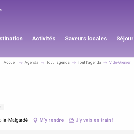
s
stination
Activités
Saveurs locales
Séjour
Accueil
Agenda
Tout l’agenda
Tout l’agenda
Vide-Grenier
T
t-le-Malgardé
M'y rendre
J'y vais en train !