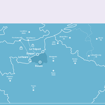
Londres
3h30
Bruxelles
Portsmouth
Newhaven
Bonn
3h
5h
Lille
2h30
Le Tréport
Dieppe
Luxembourg
Beauvais
4h
Le Havre
1h
Reims
2h45
Rouen
Paris
1h30
Rennes
2h30
Tours
3h