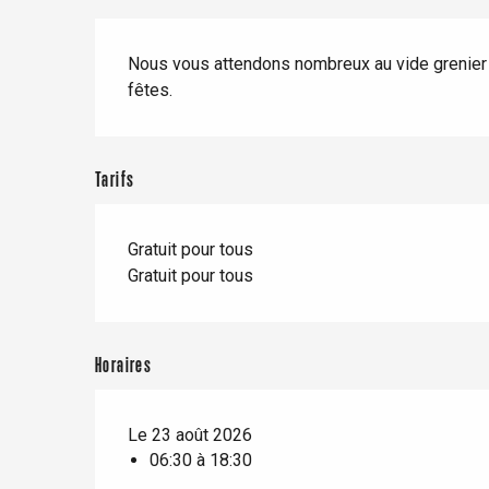
Séjours en train
Quand il pleut
Restaurants avec vue
Description
Séjours à vélo
Nous vous attendons nombreux au vide grenier 
Avec les enfants
fêtes.
Entre amis
Tarifs
Le Tr
Gratuit pour tous
Eu
Gratuit pour tous
Criel-sur-Mer
Horaires
Blangy-s
Dieppe
Le 23 août 2026
Offranville
06:30 à 18:30