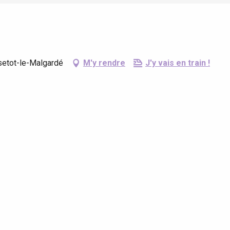
ssetot-le-Malgardé
M'y rendre
J'y vais en train !