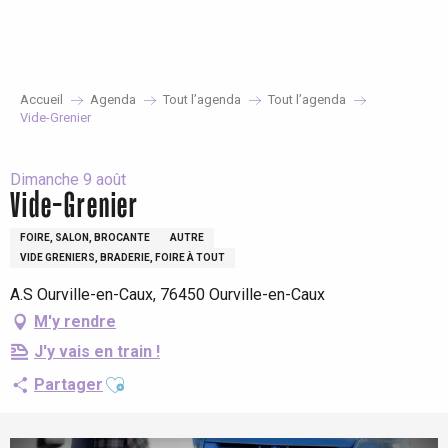
Aller
au
contenu
principal
Accueil
Agenda
Tout l’agenda
Tout l’agenda
Vide-Grenier
Dimanche 9 août
Vide-Grenier
FOIRE, SALON, BROCANTE
AUTRE
VIDE GRENIERS, BRADERIE, FOIRE À TOUT
A.S Ourville-en-Caux, 76450 Ourville-en-Caux
M'y rendre
J'y vais en train !
Ajouter aux favoris
Partager