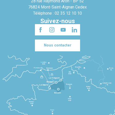
28 rue Raymond Aron - BP 52
76824 Mont-Saint-Aignan Cedex
Téléphone : 02 35 12 10 10
Suivez-nous
Nous contacter
Londres
3h30
Bruxelles
Portsmouth
Newhaven
Bonn
3h
5h
Lille
2h30
Le Tréport
Dieppe
Luxembourg
Beauvais
4h
Le Havre
1h
Reims
2h45
Rouen
Paris
1h30
Rennes
2h30
Tours
3h