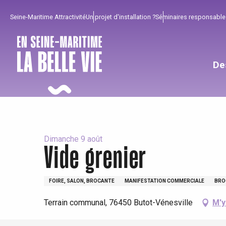
Aller
Seine-Maritime Attractivité
Un projet d'installation ?
Séminaires responsable
au
contenu
principal
De
Dimanche 9 août
Vide grenier
Pour profiter
Incontournables
Bien de chez nous !
FOIRE, SALON, BROCANTE
MANIFESTATION COMMERCIALE
BRO
Tout l'agenda
Lieux branchés
Séjours en bord de
Terrain communal, 76450 Butot-Vénesville
M'y
mer
Eté
Meilleurs brunch