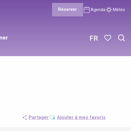
Réserver
Agenda
Météo
ner
FR
Rech
Voir les favor
Ajouter aux favoris
Partager
Ajouter à mes favoris