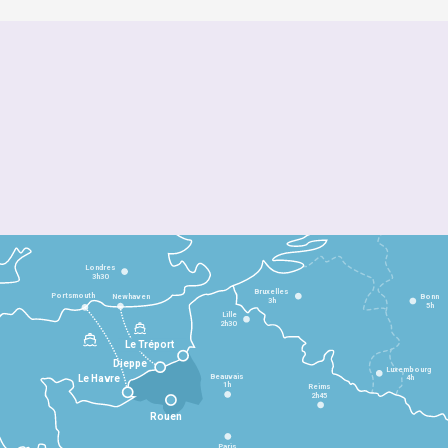
Londres
3h30
Bruxelles
Portsmouth
Newhaven
Bonn
3h
5h
Lille
2h30
Le Tréport
Dieppe
Luxembourg
Beauvais
4h
Le Havre
1h
Reims
2h45
Rouen
Paris