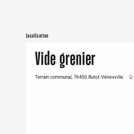
Neufchâtel-en-Bray
Doudeville
Val-de-Scie
etot
Forges-les-
Localisation
Clères
Buchy
en-Seine
Vide grenier
Duclair
Rouen
Terrain communal, 76450 Butot-Vénesville
Paris 1h30