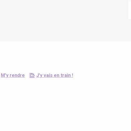
Eaux
M'y rendre
J'y vais en train !