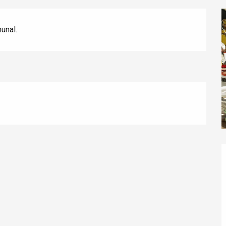
munal.
éport
Lille 2h30
ur-Bresle