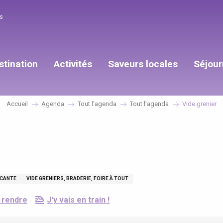
s
stination
Activités
Saveurs locales
Séjour
Accueil
Agenda
Tout l’agenda
Tout l’agenda
Vide grenier
CANTE
VIDE GRENIERS, BRADERIE, FOIRE À TOUT
 rendre
J'y vais en train !