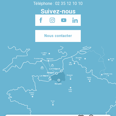
Téléphone : 02 35 12 10 10
Suivez-nous
Nous contacter
Londres
3h30
Bruxelles
Portsmouth
Newhaven
Bonn
3h
5h
Lille
2h30
Le Tréport
Dieppe
Luxembourg
Beauvais
4h
Le Havre
1h
Reims
2h45
Rouen
Paris
1h30
Rennes
2h30
Tours
3h