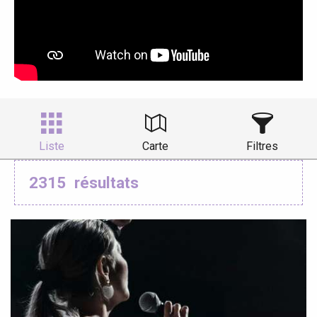
Liste
Carte
Filtres
2315
résultats