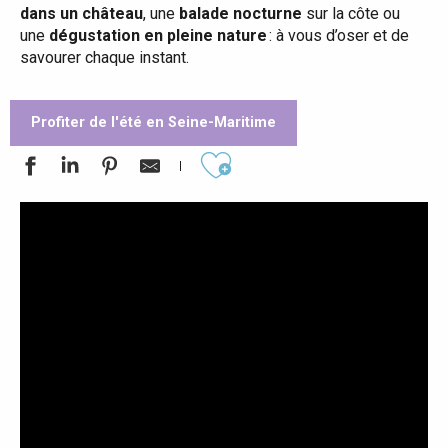
dans un château
, une
balade nocturne
sur la côte ou
une
dégustation en pleine nature
: à vous d’oser et de
savourer chaque instant.
Profiter de l'été en Seine-Maritime
Ajouter aux favoris