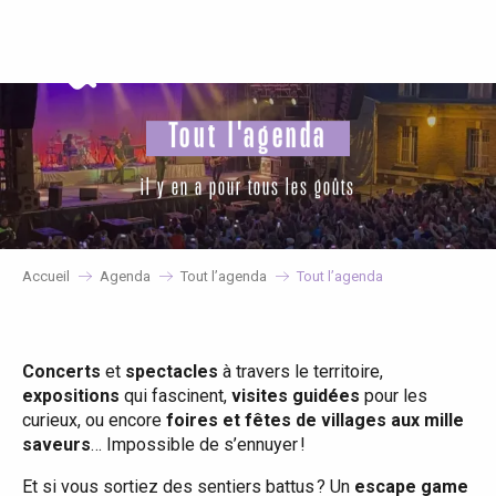
Aller
au
contenu
principal
Tout l'agenda
il y en a pour tous les goûts
Accueil
Agenda
Tout l’agenda
Tout l’agenda
Concerts
et
spectacles
à travers le territoire,
expositions
qui fascinent,
visites guidées
pour les
curieux, ou encore
foires et fêtes de villages aux mille
saveurs
… Impossible de s’ennuyer !
Et si vous sortiez des sentiers battus ? Un
escape game