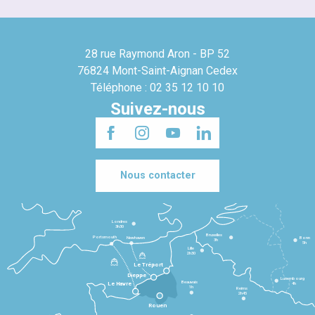
28 rue Raymond Aron - BP 52
76824 Mont-Saint-Aignan Cedex
Téléphone : 02 35 12 10 10
Suivez-nous
Nous contacter
Londres
3h30
Bruxelles
Portsmouth
Newhaven
Bonn
3h
5h
Lille
2h30
Le Tréport
Dieppe
Luxembourg
Beauvais
4h
Le Havre
1h
Reims
2h45
Rouen