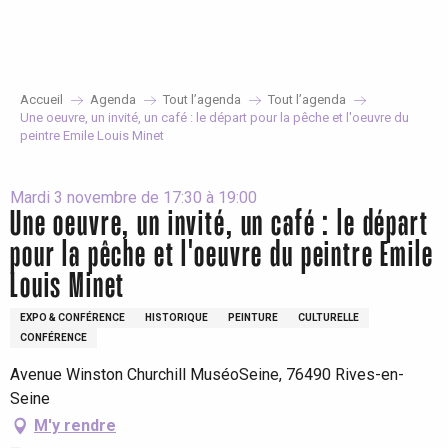
Aller
au
contenu
principal
Accueil
Agenda
Tout l’agenda
Tout l’agenda
Une oeuvre, un invité, un café : le départ pour la pêche et l'oeuvre du
peintre Emile Louis Minet
Mardi 3 novembre de 17:30 à 19:00
Une oeuvre, un invité, un café : le départ
pour la pêche et l'oeuvre du peintre Emile
Louis Minet
EXPO & CONFÉRENCE
HISTORIQUE
PEINTURE
CULTURELLE
CONFÉRENCE
Avenue Winston Churchill MuséoSeine, 76490 Rives-en-
Seine
M'y rendre