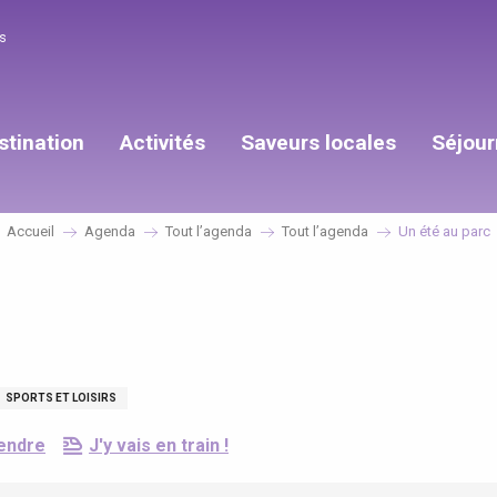
s
stination
Activités
Saveurs locales
Séjour
Accueil
Agenda
Tout l’agenda
Tout l’agenda
Un été au parc
SPORTS ET LOISIRS
endre
J'y vais en train !