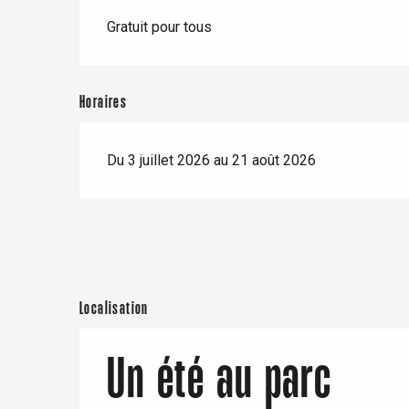
er
Gratuit pour tous
e
Neufchâtel-en-Bray
Doudeville
Horaires
Val-de-Scie
etot
Du 3 juillet 2026 au 21 août 2026
Forges-les-
Clères
Buchy
en-Seine
Duclair
Rouen
Localisation
Un été au parc
Paris 1h30