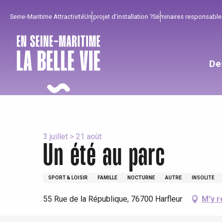
Aller
Seine-Maritime Attractivité
Un projet d'installation ?
Séminaires responsable
au
contenu
principal
De
3 juillet > 21 août
Un été au parc
Pour profiter
Incontournables
Bien de chez nous !
SPORT & LOISIR
FAMILLE
NOCTURNE
AUTRE
INSOLITE
55 Rue de la République, 76700 Harfleur
M'y r
Tout l'agenda
Lieux branchés
Séjours en bord de
mer
Eté
Meilleurs brunch