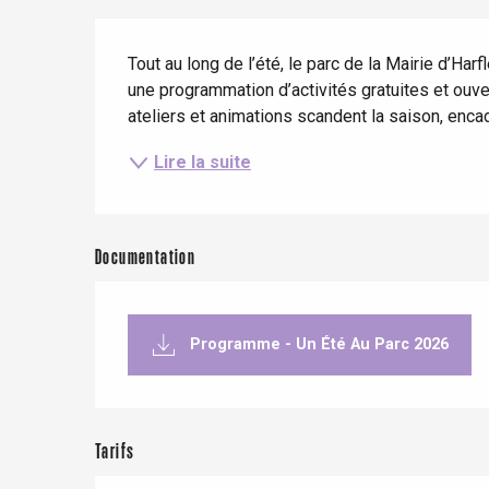
Séjours en train
Quand il pleut
Restaurants avec vue
Description
Séjours à vélo
Tout au long de l’été, le parc de la Mairie d’Harf
Avec les enfants
une programmation d’activités gratuites et ouvert
Entre amis
ateliers et animations scandent la saison, enca
Lire la suite
Le Tr
Documentation
Eu
Criel-sur-Mer
Programme - Un Été Au Parc 2026
Blangy-s
Dieppe
Offranville
Tarifs
t-Valery-en-Caux