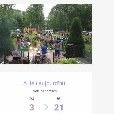
Ouverture et coordonnées
A lieu aujourd'hui
Voir les horaires
DU
AU
3
21