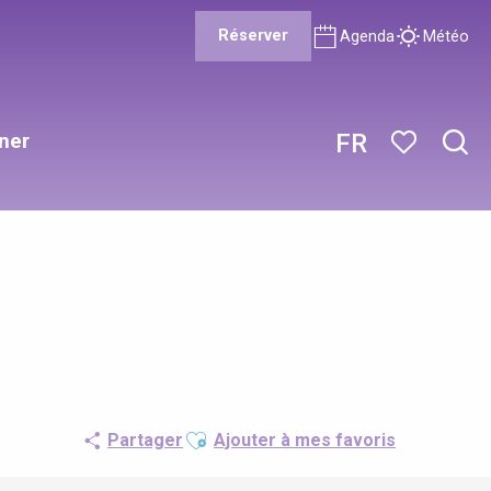
Réserver
Agenda
Météo
ner
FR
Rech
Voir les favor
Ajouter aux favoris
Partager
Ajouter à mes favoris