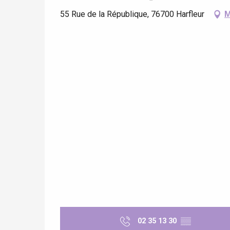
55 Rue de la République, 76700 Harfleur
M
re
éjour
02 35 13 30
▒▒