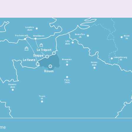
Londres
3h30
Bruxelles
Portsmouth
Newhaven
Bonn
3h
5h
Lille
2h30
Le Tréport
Dieppe
Luxembourg
Beauvais
4h
Le Havre
1h
Reims
2h45
Rouen
Paris
1h30
Rennes
2h30
Tours
3h
rme