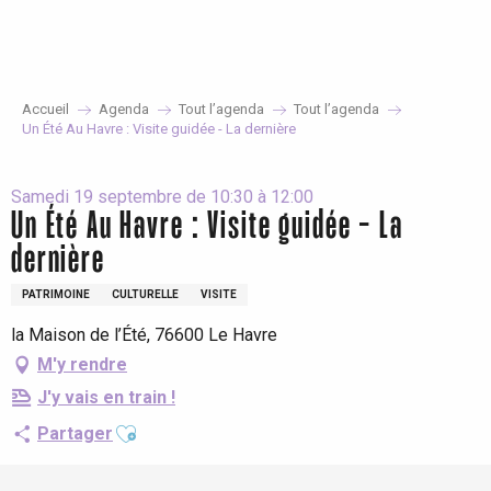
Aller
au
contenu
principal
Accueil
Agenda
Tout l’agenda
Tout l’agenda
Un Été Au Havre : Visite guidée - La dernière
Samedi 19 septembre de 10:30 à 12:00
Un Été Au Havre : Visite guidée - La
dernière
PATRIMOINE
CULTURELLE
VISITE
la Maison de l’Été, 76600 Le Havre
M'y rendre
J'y vais en train !
Ajouter aux favoris
Partager