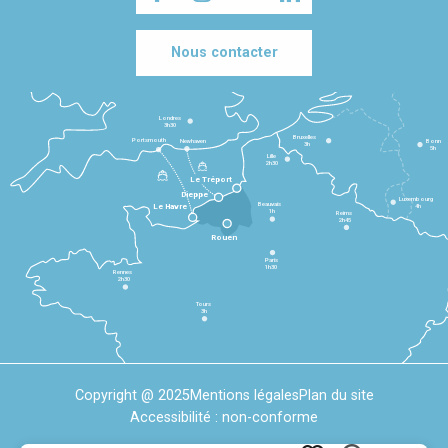
Nous contacter
Londres
3h30
Bruxelles
Portsmouth
Newhaven
Bonn
3h
5h
Lille
2h30
Le Tréport
Dieppe
Luxembourg
Beauvais
4h
Le Havre
1h
Reims
2h45
Rouen
Paris
1h30
Rennes
2h30
Tours
3h
Copyright @ 2025
Mentions légales
Plan du site
Accessibilité : non-conforme