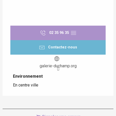
02 35 96 35
▒▒
Contactez-nous
galerie-duchamp.org
Environnement
Environnement
En centre ville