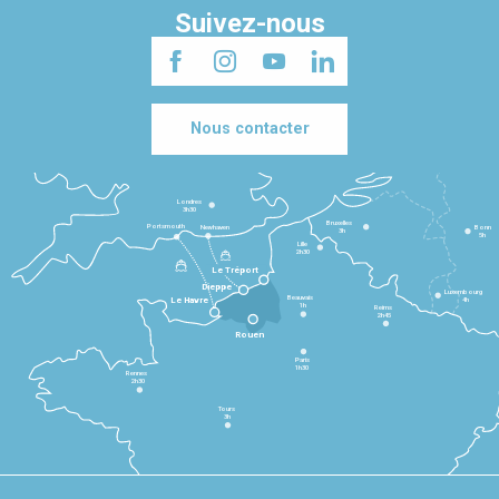
Suivez-nous
Nous contacter
Londres
3h30
Bruxelles
Portsmouth
Newhaven
Bonn
3h
5h
Lille
2h30
Le Tréport
Dieppe
Luxembourg
Beauvais
4h
Le Havre
1h
Reims
2h45
Rouen
Paris
1h30
Rennes
2h30
Tours
3h