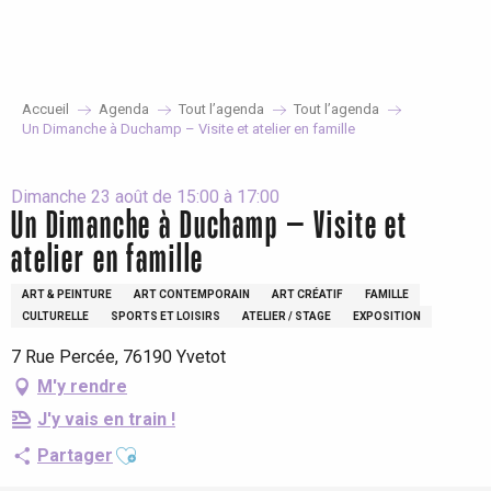
Aller
au
contenu
principal
Accueil
Agenda
Tout l’agenda
Tout l’agenda
Un Dimanche à Duchamp – Visite et atelier en famille
Dimanche 23 août de 15:00 à 17:00
Un Dimanche à Duchamp – Visite et
atelier en famille
ART & PEINTURE
ART CONTEMPORAIN
ART CRÉATIF
FAMILLE
CULTURELLE
SPORTS ET LOISIRS
ATELIER / STAGE
EXPOSITION
7 Rue Percée, 76190 Yvetot
M'y rendre
J'y vais en train !
Ajouter aux favoris
Partager