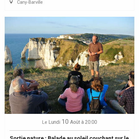
Cany-Barville
10
Lundi
Août
à 20:00
Le
Sortie nature : Balade au soleil couchant sur le