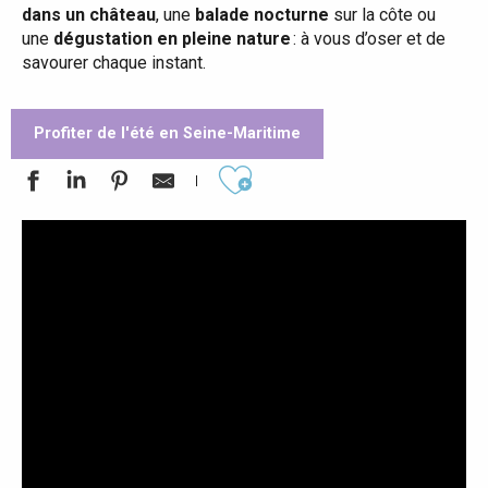
dans un château
, une
balade nocturne
sur la côte ou
une
dégustation en pleine nature
: à vous d’oser et de
savourer chaque instant.
Profiter de l'été en Seine-Maritime
Ajouter aux favoris