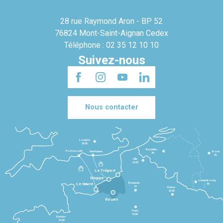
28 rue Raymond Aron - BP 52
76824 Mont-Saint-Aignan Cedex
Téléphone : 02 35 12 10 10
Suivez-nous
Nous contacter
Londres
3h30
Bruxelles
Portsmouth
Newhaven
Bonn
3h
5h
Lille
2h30
Le Tréport
Dieppe
Luxembourg
Beauvais
4h
Le Havre
1h
Reims
2h45
Rouen
Paris
1h30
Rennes
2h30