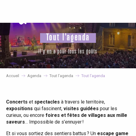
Aller
au
contenu
principal
Tout l'agenda
il y en a pour tous les goûts
Accueil
Agenda
Tout l’agenda
Tout l’agenda
Concerts
et
spectacles
à travers le territoire,
expositions
qui fascinent,
visites guidées
pour les
curieux, ou encore
foires et fêtes de villages aux mille
saveurs
… Impossible de s’ennuyer !
Et si vous sortiez des sentiers battus ? Un
escape game