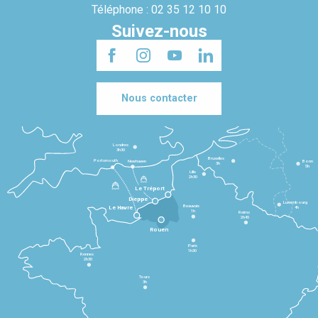
Téléphone : 02 35 12 10 10
Suivez-nous
Nous contacter
Londres
3h30
Bruxelles
Portsmouth
Newhaven
Bonn
3h
5h
Lille
2h30
Le Tréport
Dieppe
Luxembourg
Beauvais
4h
Le Havre
1h
Reims
2h45
Rouen
Paris
1h30
Rennes
2h30
Tours
3h