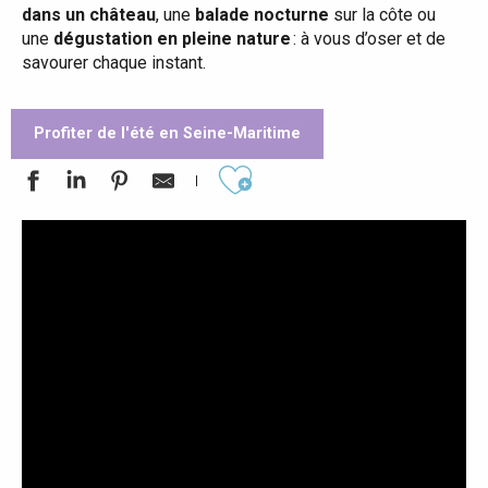
dans un château
, une
balade nocturne
sur la côte ou
une
dégustation en pleine nature
: à vous d’oser et de
savourer chaque instant.
Profiter de l'été en Seine-Maritime
Ajouter aux favoris