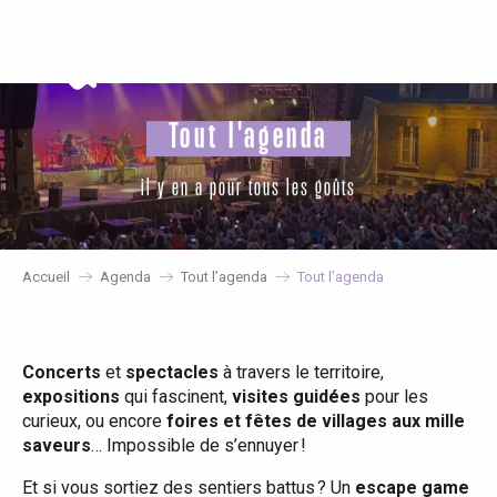
Aller
au
contenu
principal
Tout l'agenda
il y en a pour tous les goûts
Accueil
Agenda
Tout l’agenda
Tout l’agenda
Concerts
et
spectacles
à travers le territoire,
expositions
qui fascinent,
visites guidées
pour les
curieux, ou encore
foires et fêtes de villages aux mille
saveurs
… Impossible de s’ennuyer !
Et si vous sortiez des sentiers battus ? Un
escape game