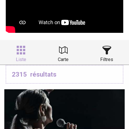
Liste
Carte
Filtres
2315
résultats