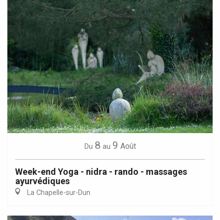
8
9
Août
Du
au
Week-end Yoga - nidra - rando - massages
ayurvédiques
La Chapelle-sur-Dun