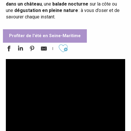
dans un château
, une
balade nocturne
sur la côte ou
une
dégustation en pleine nature
: à vous d’oser et de
savourer chaque instant.
Profiter de l'été en Seine-Maritime
Ajouter aux favoris