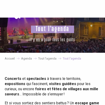
Aller
au
contenu
principal
Tout l'agenda
il y en a pour tous les goûts
Accueil
Agenda
Tout l’agenda
Tout l’agenda
Concerts
et
spectacles
à travers le territoire,
expositions
qui fascinent,
visites guidées
pour les
curieux, ou encore
foires et fêtes de villages aux mille
saveurs
… Impossible de s’ennuyer !
Et si vous sortiez des sentiers battus ? Un
escape game