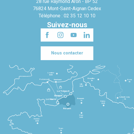
28 rue Raymond Aron - BP 52
76824 Mont-Saint-Aignan Cedex
Téléphone : 02 35 12 10 10
Suivez-nous
Nous contacter
Londres
3h30
Bruxelles
Portsmouth
Newhaven
Bonn
3h
5h
Lille
2h30
Le Tréport
Dieppe
Luxembourg
Beauvais
4h
Le Havre
1h
Reims
2h45
Rouen
Paris
1h30
Rennes
2h30
Tours
3h