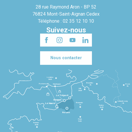
28 rue Raymond Aron - BP 52
76824 Mont-Saint-Aignan Cedex
Téléphone : 02 35 12 10 10
Suivez-nous
Nous contacter
Londres
3h30
Bruxelles
Portsmouth
Newhaven
Bonn
3h
5h
Lille
2h30
Le Tréport
Dieppe
Luxembourg
Beauvais
4h
Le Havre
1h
Reims
2h45
Rouen
Paris
1h30
Rennes
2h30
Tours