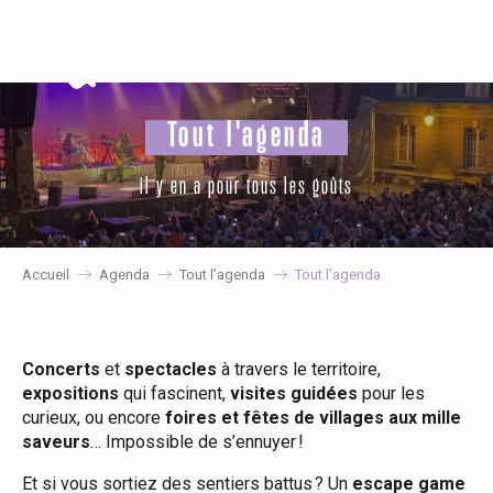
Aller
au
contenu
principal
Tout l'agenda
il y en a pour tous les goûts
Accueil
Agenda
Tout l’agenda
Tout l’agenda
Concerts
et
spectacles
à travers le territoire,
expositions
qui fascinent,
visites guidées
pour les
curieux, ou encore
foires et fêtes de villages aux mille
saveurs
… Impossible de s’ennuyer !
Et si vous sortiez des sentiers battus ? Un
escape game