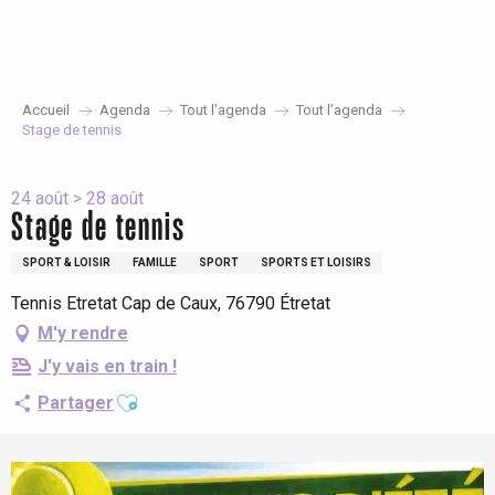
Aller
au
contenu
principal
Accueil
Agenda
Tout l’agenda
Tout l’agenda
Stage de tennis
24 août > 28 août
Stage de tennis
SPORT & LOISIR
FAMILLE
SPORT
SPORTS ET LOISIRS
Tennis Etretat Cap de Caux, 76790 Étretat
M'y rendre
J'y vais en train !
Ajouter aux favoris
Partager