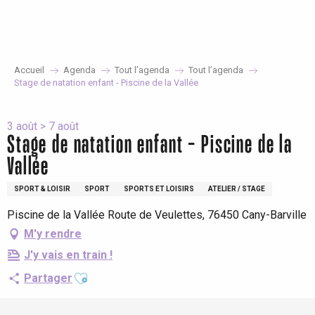
Aller
au
contenu
principal
Accueil
Agenda
Tout l’agenda
Tout l’agenda
Stage de natation enfant - Piscine de la Vallée
3 août > 7 août
Stage de natation enfant - Piscine de la
Vallée
SPORT & LOISIR
SPORT
SPORTS ET LOISIRS
ATELIER / STAGE
Piscine de la Vallée Route de Veulettes, 76450 Cany-Barville
M'y rendre
J'y vais en train !
Ajouter aux favoris
Partager