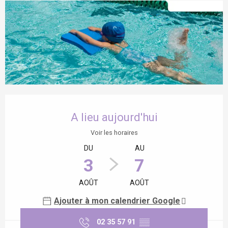
Ouverture et coordonnées
A lieu aujourd'hui
Voir les horaires
DU
AU
3
7
AOÛT
AOÛT
Ajouter à mon calendrier Google
02 35 57 91
▒▒