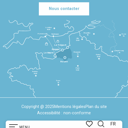
Nous contacter
Londres
3h30
Bruxelles
Portsmouth
Newhaven
Bonn
3h
5h
Lille
2h30
Le Tréport
Dieppe
Luxembourg
Beauvais
4h
Le Havre
1h
Reims
2h45
Rouen
Paris
1h30
Rennes
2h30
Tours
3h
Copyright @ 2025
Mentions légales
Plan du site
Accessibilité : non-conforme
FR
MENU