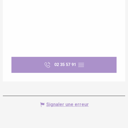
02 35 57 91
▒▒
Signaler une erreur