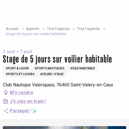
Aller
au
contenu
principal
Accueil
Agenda
Tout l’agenda
Tout l’agenda
Stage de 5 jours sur voilier habitable
3 août > 7 août
Stage de 5 jours sur voilier habitable
SPORT & LOISIR
SPORTS NAUTIQUES
VOILE HABITABLE
SPORTS ET LOISIRS
ATELIER / STAGE
Club Nautique Valeriquais, 76460 Saint-Valery-en-Caux
M'y rendre
J'y vais en train !
Ajouter aux favoris
Partager