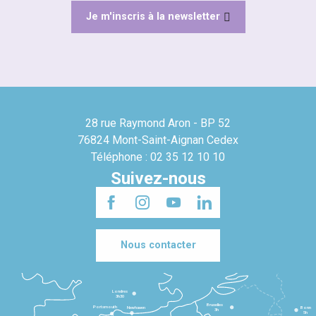
Je m'inscris à la newsletter
28 rue Raymond Aron - BP 52
76824 Mont-Saint-Aignan Cedex
Téléphone : 02 35 12 10 10
Suivez-nous
Nous contacter
Londres
3h30
Bruxelles
Portsmouth
Newhaven
Bonn
3h
5h