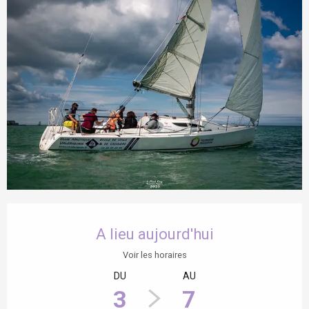
Ouverture et coordonnées
A lieu aujourd'hui
Voir les horaires
DU
AU
3
7