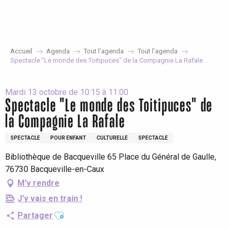
Aller
au
contenu
principal
Accueil
Agenda
Tout l’agenda
Tout l’agenda
Spectacle "Le monde des Toitipuces" de la Compagnie La Rafale
Mardi 13 octobre de 10:15 à 11:00
Spectacle "Le monde des Toitipuces" de
la Compagnie La Rafale
SPECTACLE
POUR ENFANT
CULTURELLE
SPECTACLE
Bibliothèque de Bacqueville 65 Place du Général de Gaulle,
76730 Bacqueville-en-Caux
M'y rendre
J'y vais en train !
Ajouter aux favoris
Partager