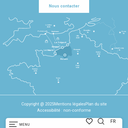
Nous contacter
Londres
3h30
Bruxelles
Portsmouth
Newhaven
Bonn
3h
5h
Lille
2h30
Le Tréport
Dieppe
Luxembourg
Beauvais
4h
Le Havre
1h
Reims
2h45
Rouen
Paris
1h30
Rennes
2h30
Tours
3h
Copyright @ 2025
Mentions légales
Plan du site
Accessibilité : non-conforme
FR
MENU