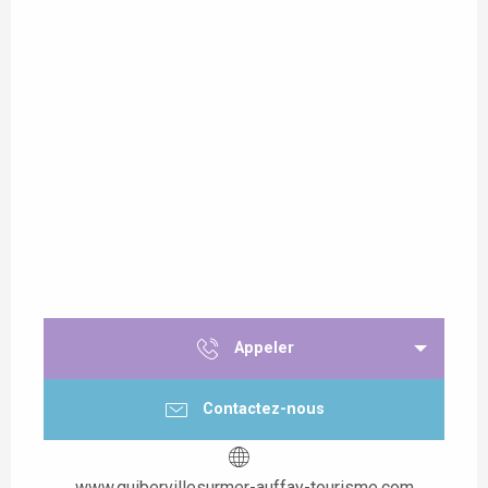
Appeler
Contactez-nous
www.quibervillesurmer-auffay-tourisme.com