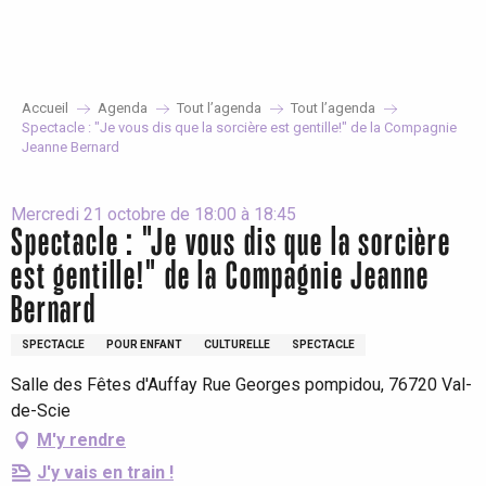
Aller
au
contenu
principal
Accueil
Agenda
Tout l’agenda
Tout l’agenda
Spectacle : "Je vous dis que la sorcière est gentille!" de la Compagnie
Jeanne Bernard
Mercredi 21 octobre de 18:00 à 18:45
Spectacle : "Je vous dis que la sorcière
est gentille!" de la Compagnie Jeanne
Bernard
SPECTACLE
POUR ENFANT
CULTURELLE
SPECTACLE
Salle des Fêtes d'Auffay Rue Georges pompidou, 76720 Val-
de-Scie
M'y rendre
J'y vais en train !