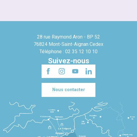
28 rue Raymond Aron - BP 52
76824 Mont-Saint-Aignan Cedex
Téléphone : 02 35 12 10 10
Suivez-nous
Nous contacter
Londres
3h30
Bruxelles
Portsmouth
Newhaven
Bonn
3h
5h
Lille
2h30
Le Tréport
Dieppe
Luxembourg
Beauvais
4h