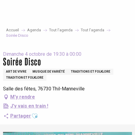
Aller
au
contenu
principal
Accueil
Agenda
Tout l’agenda
Tout l’agenda
Soirée Disco
Dimanche 4 octobre de 19:30 à 00:00
Soirée Disco
ART DE VIVRE
MUSIQUE DE VARIÉTÉ
TRADITIONS ET FOLKLORE
TRADITION ET FOLKLORE
Salle des fêtes, 76730 Thil-Manneville
M'y rendre
J'y vais en train !
Ajouter aux favoris
Partager