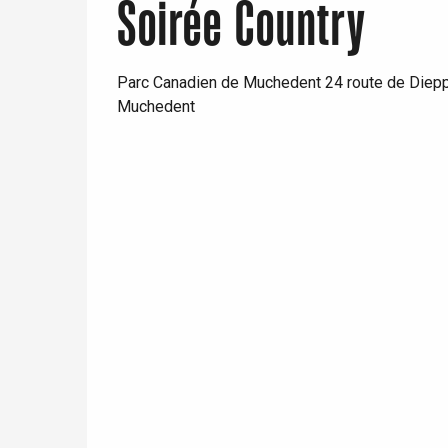
Soirée Country
Parc Canadien de Muchedent 24 route de Diep
Muchedent
re
éjour