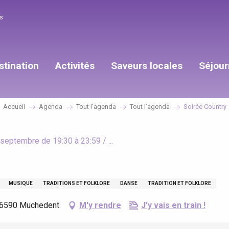
s
stination
Activités
Saveurs locales
Séjour
Accueil
Agenda
Tout l’agenda
Tout l’agenda
Soirée Country
eptembre de 19:30 à 23:59 / ...
MUSIQUE
TRADITIONS ET FOLKLORE
DANSE
TRADITION ET FOLKLORE
 76590 Muchedent
M'y rendre
J'y vais en train !