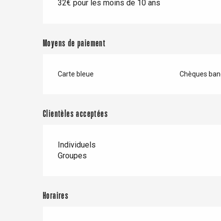
32€ pour les moins de 10 ans
Criel-sur-Mer
Blangy-s
Moyens de paiement
Dieppe
Offranville
Carte bleue
Chèques banc
t-Valery-en-Caux
er
Clientèles acceptées
e
Neufchâtel-en-Bray
Doudeville
Individuels
Val-de-Scie
Groupes
etot
Forges-les-
Clères
Horaires
Buchy
en-Seine