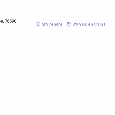
pe, 76590
M'y rendre
J'y vais en train !