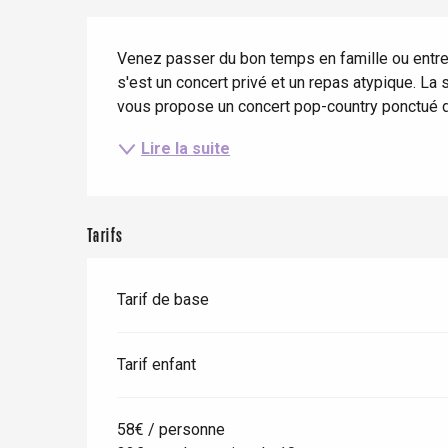
mer
Eté
Meilleurs brunch
Description
Séjours en train
Quand il pleut
Restaurants avec vue
Venez passer du bon temps en famille ou entre
Séjours à vélo
s'est un concert privé et un repas atypique. La 
Avec les enfants
vous propose un concert pop-country ponctué de p
Entre amis
Lire la suite
Tarifs
Tarif de base
Tarif enfant
Le Tr
Eu
58€ / personne