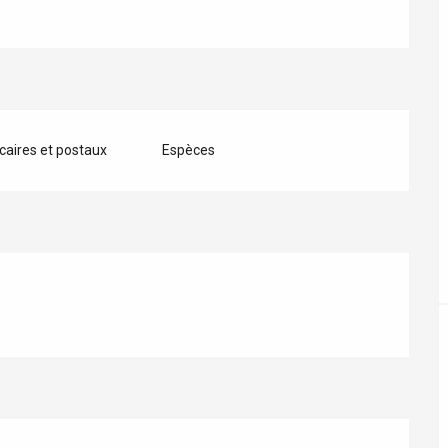
ur-Bresle
aires et postaux
Espèces
Eaux