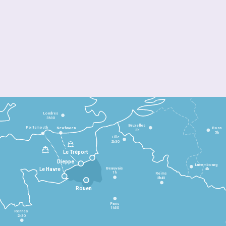
Londres
3h30
Bruxelles
Portsmouth
Newhaven
Bonn
3h
5h
Lille
2h30
Le Tréport
Dieppe
Luxembourg
Beauvais
4h
Le Havre
1h
Reims
2h45
Rouen
Paris
1h30
Rennes
2h30