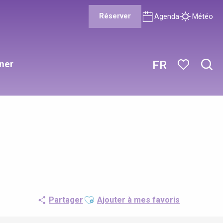
Réserver
Agenda
Météo
ner
FR
Rech
Voir les favor
Ajouter aux favoris
Partager
Ajouter à mes favoris