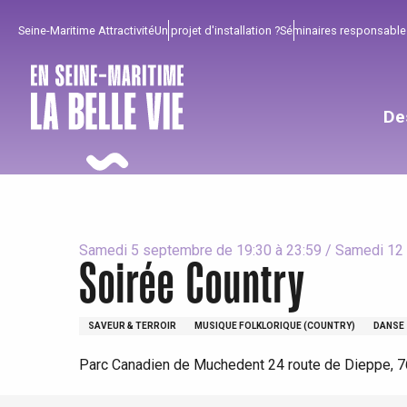
Aller
Seine-Maritime Attractivité
Un projet d'installation ?
Séminaires responsable
au
contenu
principal
De
Samedi 5 septembre de 19:30 à 23:59 / Samedi 12 s
Soirée Country
SAVEUR & TERROIR
MUSIQUE FOLKLORIQUE (COUNTRY)
DANSE
Pour profiter
Incontournables
Bien de chez nous !
Parc Canadien de Muchedent 24 route de Dieppe,
Tout l'agenda
Lieux branchés
Séjours en bord de