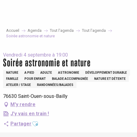
Aller
au
contenu
principal
Accueil
Agenda
Tout l’agenda
Tout l’agenda
Soirée astronomie et nature
Vendredi 4 septembre à 19:00
Soirée astronomie et nature
NATURE
A PIED
ADULTE
ASTRONOMIE
DÉVELOPPEMENT DURABLE
FAMILLE
POUR ENFANT
BALADE ACCOMPAGNÉE
NATURE ET DÉTENTE
ATELIER / STAGE
RANDONNÉES/BALADES
76630 Saint-Ouen-sous-Bailly
M'y rendre
J'y vais en train !
Ajouter aux favoris
Partager