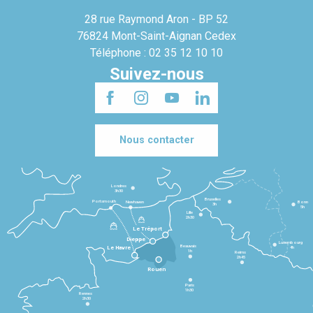
28 rue Raymond Aron - BP 52
76824 Mont-Saint-Aignan Cedex
Téléphone : 02 35 12 10 10
Suivez-nous
Nous contacter
Londres
3h30
Bruxelles
Portsmouth
Newhaven
Bonn
3h
5h
Lille
2h30
Le Tréport
Dieppe
Luxembourg
Beauvais
4h
Le Havre
1h
Reims
2h45
Rouen
Paris
1h30
Rennes
2h30