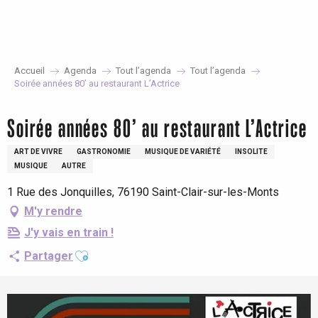
Aller
au
contenu
principal
Accueil
Agenda
Tout l’agenda
Tout l’agenda
Soirée années 80’ au restaurant L’Actrice
Soirée années 80’ au restaurant L’Actrice
ART DE VIVRE
GASTRONOMIE
MUSIQUE DE VARIÉTÉ
INSOLITE
MUSIQUE
AUTRE
1 Rue des Jonquilles, 76190 Saint-Clair-sur-les-Monts
M'y rendre
J'y vais en train !
Ajouter aux favoris
Partager