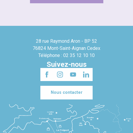
28 rue Raymond Aron - BP 52
76824 Mont-Saint-Aignan Cedex
Téléphone : 02 35 12 10 10
Suivez-nous
Nous contacter
Londres
3h30
Bruxelles
Portsmouth
Newhaven
Bonn
3h
5h
Lille
2h30
Le Tréport