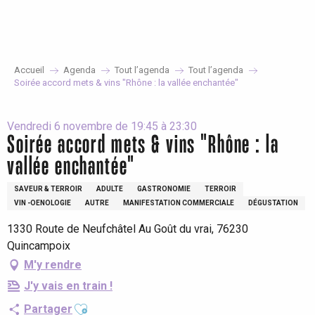
Aller
au
contenu
principal
Accueil
Agenda
Tout l’agenda
Tout l’agenda
Soirée accord mets & vins "Rhône : la vallée enchantée"
Vendredi 6 novembre de 19:45 à 23:30
Soirée accord mets & vins "Rhône : la
vallée enchantée"
SAVEUR & TERROIR
ADULTE
GASTRONOMIE
TERROIR
VIN -OENOLOGIE
AUTRE
MANIFESTATION COMMERCIALE
DÉGUSTATION
1330 Route de Neufchâtel Au Goût du vrai, 76230
Quincampoix
M'y rendre
J'y vais en train !
Ajouter aux favoris
Partager