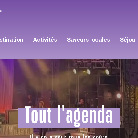
s
stination
Activités
Saveurs locales
Séjour
Tout l'agenda