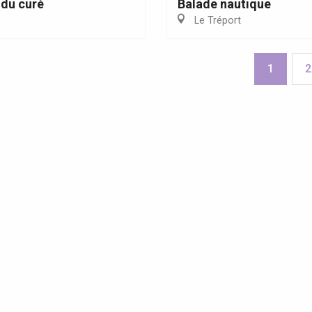
du curé
Balade nautique
Le Tréport
1
2
olites