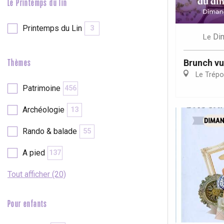
Le Printemps du lin
Printemps du Lin
3
Di
Le
Brunch vu
Thèmes
Le Trépo
Patrimoine
456
Archéologie
13
Rando & balade
55
A pied
137
Tout afficher (20)
Pour enfants