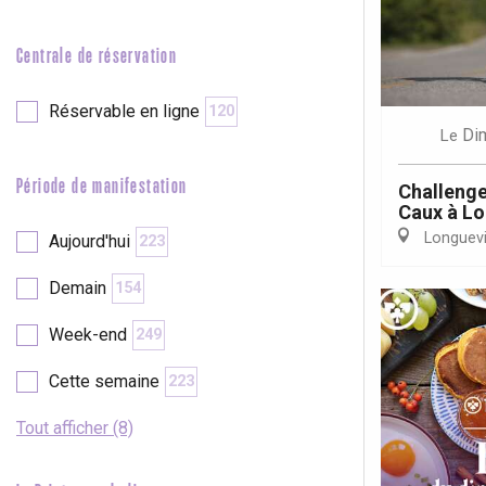
Neufchâtel-en-Bray
Doudeville
Val-de-Scie
Centrale de réservation
etot
Réservable en ligne
120
Forges-les-
Di
Le
Clères
Buchy
en-Seine
Période de manifestation
Challenge
Caux à Lo
Duclair
Longuevil
Aujourd'hui
223
Rouen
Demain
154
Week-end
249
Paris 1h30
Cette semaine
223
Tout afficher (8)