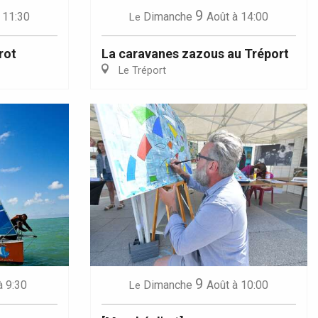
9
 11:30
Dimanche
Août
à 14:00
Le
rot
La caravanes zazous au Tréport
Le Tréport
9
à 9:30
Dimanche
Août
à 10:00
Le