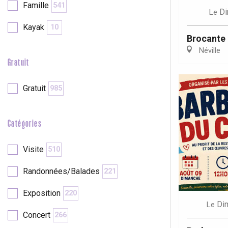
Famille
541
Di
Le
re
éjour
Kayak
10
Brocante 
Néville
Gratuit
Gratuit
985
Catégories
Visite
510
Randonnées/Balades
221
Exposition
220
Di
Le
Concert
266