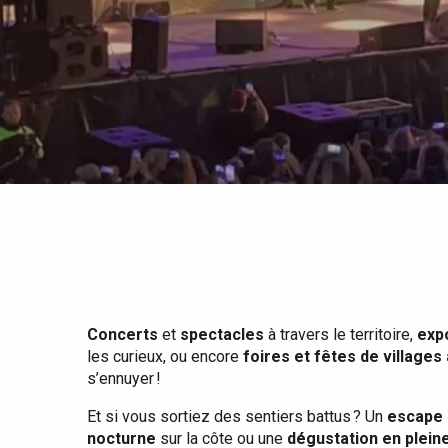
Tout l'agenda
Lieux branchés
Séjours en bord de
mer
Eté
Meilleurs brunch
Séjours en train
Quand il pleut
Restaurants avec vue
Séjours à vélo
Avec les enfants
Entre amis
Concerts
et
spectacles
à travers le territoire,
exp
les curieux, ou encore
foires et fêtes de villages
s’ennuyer !
Et si vous sortiez des sentiers battus ? Un
escape 
nocturne
sur la côte ou une
dégustation en plein