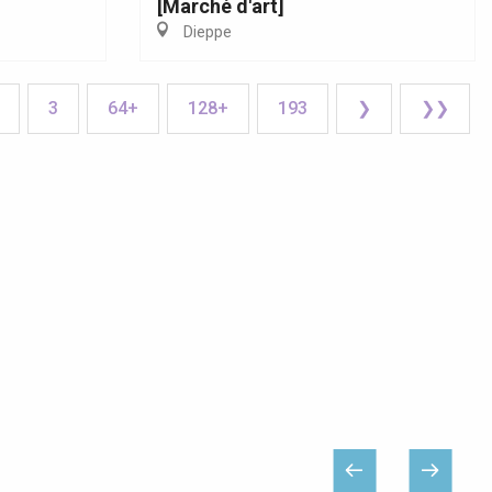
[Marché d'art]
Dieppe
3
64+
128+
193
❯
❯❯