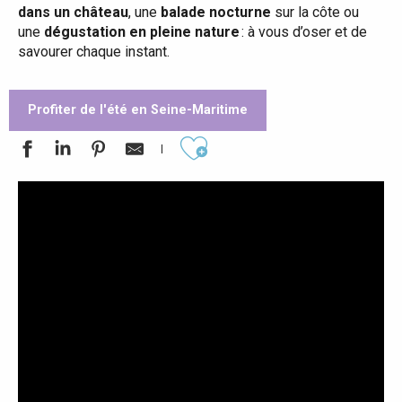
dans un château
, une
balade nocturne
sur la côte ou
une
dégustation en pleine nature
: à vous d’oser et de
savourer chaque instant.
Profiter de l'été en Seine-Maritime
Ajouter aux favoris