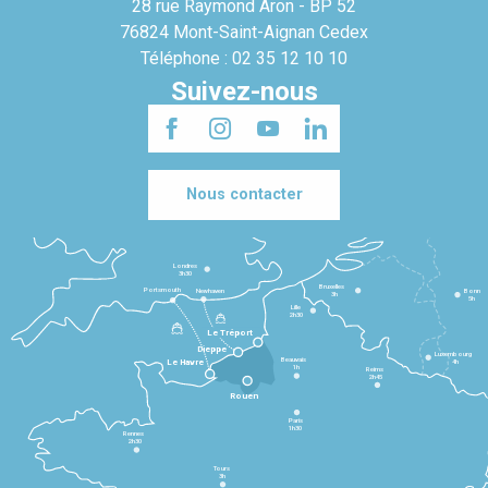
28 rue Raymond Aron - BP 52
76824 Mont-Saint-Aignan Cedex
Téléphone : 02 35 12 10 10
Suivez-nous
Nous contacter
Londres
3h30
Bruxelles
Portsmouth
Newhaven
Bonn
3h
5h
Lille
2h30
Le Tréport
Dieppe
Luxembourg
Beauvais
4h
Le Havre
1h
Reims
2h45
Rouen
Paris
1h30
Rennes
2h30
Tours
3h