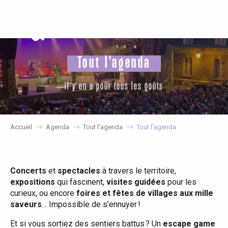
Aller
au
contenu
principal
Tout l'agenda
il y en a pour tous les goûts
Accueil
Agenda
Tout l’agenda
Tout l’agenda
Concerts
et
spectacles
à travers le territoire,
expositions
qui fascinent,
visites guidées
pour les
curieux, ou encore
foires et fêtes de villages aux mille
saveurs
… Impossible de s’ennuyer !
Et si vous sortiez des sentiers battus ? Un
escape game