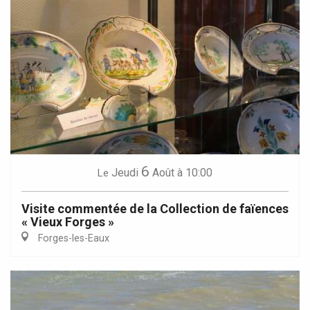
6
Jeudi
Août
à 10:00
Le
Visite commentée de la Collection de faïences
« Vieux Forges »
Forges-les-Eaux