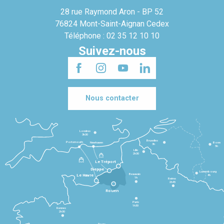
28 rue Raymond Aron - BP 52
76824 Mont-Saint-Aignan Cedex
Téléphone : 02 35 12 10 10
Suivez-nous
Nous contacter
Londres
3h30
Bruxelles
Portsmouth
Newhaven
Bonn
3h
5h
Lille
2h30
Le Tréport
Dieppe
Luxembourg
Beauvais
4h
Le Havre
1h
Reims
2h45
Rouen
Paris
1h30
Rennes
2h30
Tours