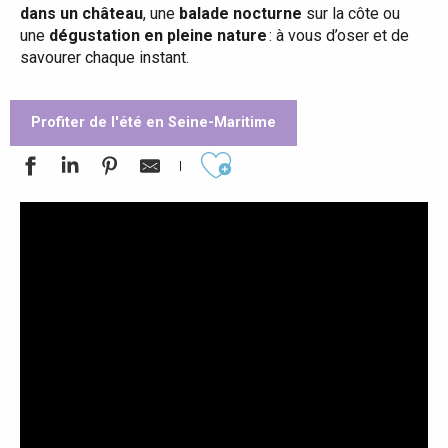
dans un château
, une
balade nocturne
sur la côte ou
une
dégustation en pleine nature
: à vous d’oser et de
savourer chaque instant.
Profiter de l'été en Seine-Maritime
Ajouter aux favoris