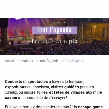
Aller
au
contenu
principal
Tout l'agenda
il y en a pour tous les goûts
Accueil
Agenda
Tout l’agenda
Tout l’agenda
Concerts
et
spectacles
à travers le territoire,
expositions
qui fascinent,
visites guidées
pour les
curieux, ou encore
foires et fêtes de villages aux mille
saveurs
… Impossible de s’ennuyer !
Et si vous sortiez des sentiers battus ? Un
escape game