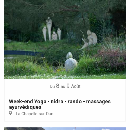
8
9
Août
Du
au
Week-end Yoga - nidra - rando - massages
ayurvédiques
La Chapelle-sur-Dun