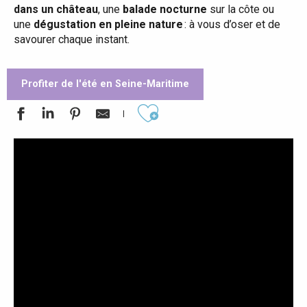
dans un château
, une
balade nocturne
sur la côte ou
une
dégustation en pleine nature
: à vous d’oser et de
savourer chaque instant.
Profiter de l'été en Seine-Maritime
Ajouter aux favoris