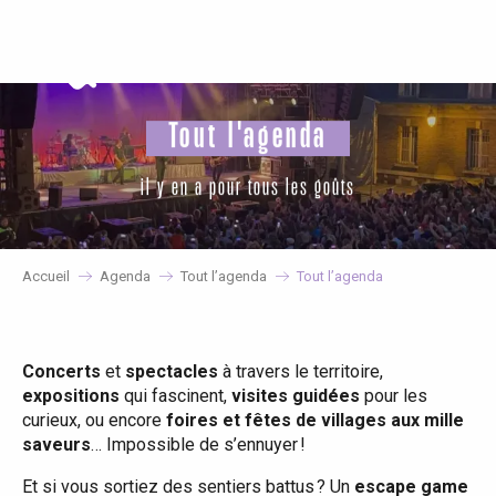
Aller
au
contenu
principal
Tout l'agenda
il y en a pour tous les goûts
Accueil
Agenda
Tout l’agenda
Tout l’agenda
Concerts
et
spectacles
à travers le territoire,
expositions
qui fascinent,
visites guidées
pour les
curieux, ou encore
foires et fêtes de villages aux mille
saveurs
… Impossible de s’ennuyer !
Et si vous sortiez des sentiers battus ? Un
escape game