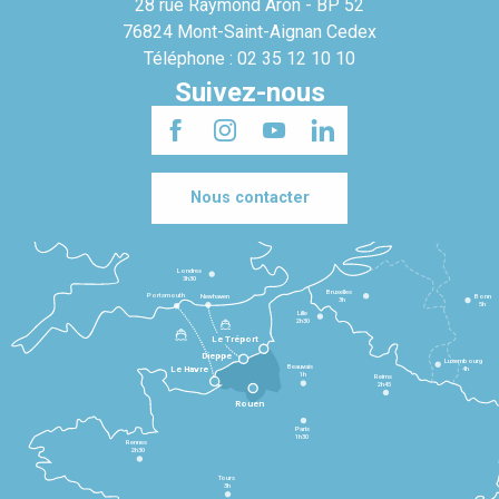
28 rue Raymond Aron - BP 52
76824 Mont-Saint-Aignan Cedex
Téléphone : 02 35 12 10 10
Suivez-nous
Nous contacter
Londres
3h30
Bruxelles
Portsmouth
Newhaven
Bonn
3h
5h
Lille
2h30
Le Tréport
Dieppe
Luxembourg
Beauvais
4h
Le Havre
1h
Reims
2h45
Rouen
Paris
1h30
Rennes
2h30
Tours
3h