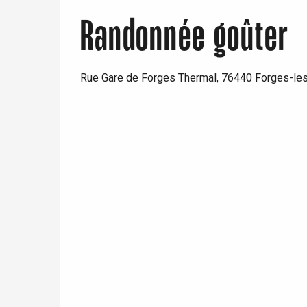
Randonnée goûter
Rue Gare de Forges Thermal, 76440 Forges-le
re
éjour