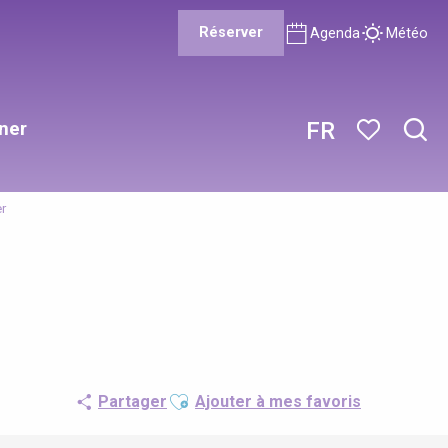
Réserver
Agenda
Météo
ner
FR
Rech
Voir les favor
r
Ajouter aux favoris
Partager
Ajouter à mes favoris