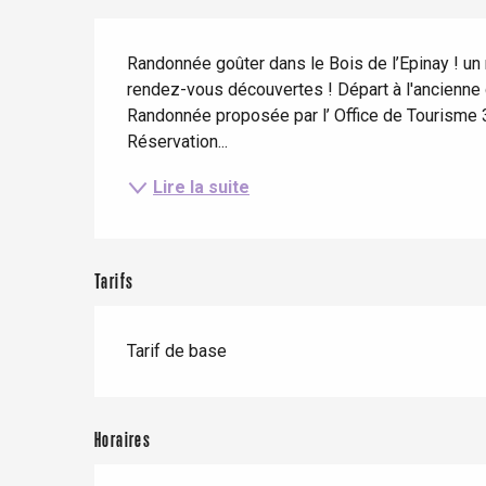
Séjours en train
Quand il pleut
Restaurants avec vue
Description
Séjours à vélo
Randonnée goûter dans le Bois de l’Epinay ! un 
Avec les enfants
rendez-vous découvertes ! Départ à l'ancienne 
Entre amis
Randonnée proposée par l’ Office de Tourisme 3
Réservation...
Lire la suite
Le Tr
Eu
Tarifs
Tarif de base
Criel-sur-Mer
Blangy-s
Dieppe
Horaires
Offranville