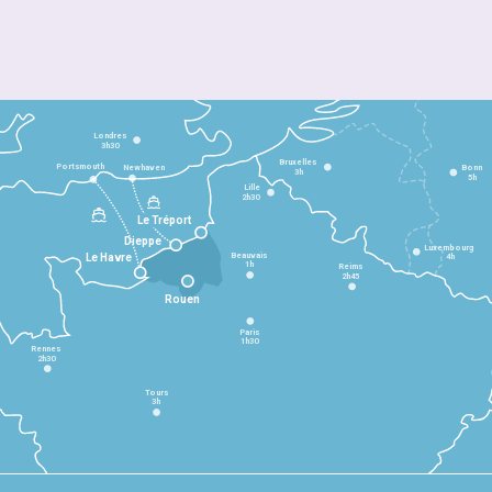
Londres
3h30
Bruxelles
Portsmouth
Newhaven
Bonn
3h
5h
Lille
2h30
Le Tréport
Dieppe
Luxembourg
Beauvais
4h
Le Havre
1h
Reims
2h45
Rouen
Paris
1h30
Rennes
2h30
Tours
3h