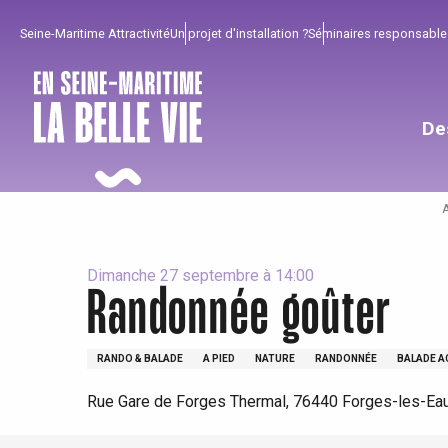
Aller
Seine-Maritime Attractivité
Un projet d'installation ?
Séminaires responsable
au
contenu
principal
De
Dimanche 27 septembre à 14:00
Randonnée goûter
Pour profiter
Incontournables
Bien de chez nous !
RANDO & BALADE
A PIED
NATURE
RANDONNÉE
BALADE 
Rue Gare de Forges Thermal, 76440 Forges-les-Ea
Tout l'agenda
Lieux branchés
Séjours en bord de
mer
Eté
Meilleurs brunch