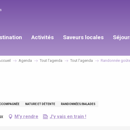
s
stination
Activités
Saveurs locales
Séjour
Accueil
Agenda
Tout l’agenda
Tout l’agenda
Randonnée goûte
ACCOMPAGNÉE
NATURE ET DÉTENTE
RANDONNÉES/BALADES
ux
M'y rendre
J'y vais en train !