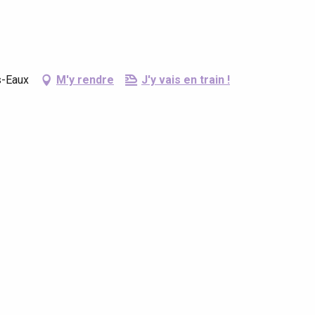
s-Eaux
M'y rendre
J'y vais en train !