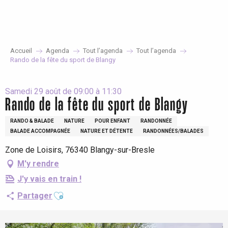
Aller
au
contenu
principal
Accueil
Agenda
Tout l’agenda
Tout l’agenda
Rando de la fête du sport de Blangy
Samedi 29 août de 09:00 à 11:30
Rando de la fête du sport de Blangy
RANDO & BALADE
NATURE
POUR ENFANT
RANDONNÉE
BALADE ACCOMPAGNÉE
NATURE ET DÉTENTE
RANDONNÉES/BALADES
Zone de Loisirs, 76340 Blangy-sur-Bresle
M'y rendre
J'y vais en train !
Ajouter aux favoris
Partager