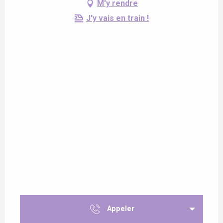
M'y rendre
J'y vais en train !
Appeler