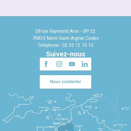
28 rue Raymond Aron - BP 52
76824 Mont-Saint-Aignan Cedex
Téléphone : 02 35 12 10 10
Suivez-nous
Nous contacter
Londres
3h30
Bruxelles
Portsmouth
Newhaven
Bonn
3h
5h
Lille
2h30
Le Tréport
Dieppe
Luxembourg
Beauvais
4h
Le Havre
1h
Reims
2h45