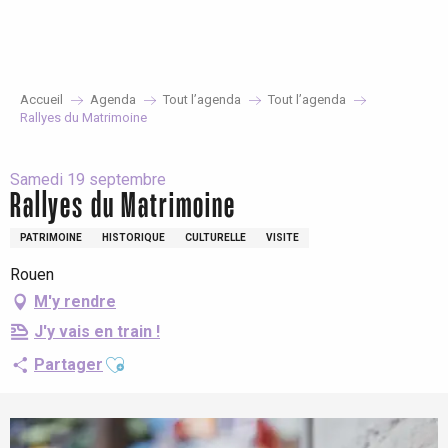
Aller
au
contenu
principal
Accueil
Agenda
Tout l’agenda
Tout l’agenda
Rallyes du Matrimoine
Samedi 19 septembre
Rallyes du Matrimoine
PATRIMOINE
HISTORIQUE
CULTURELLE
VISITE
Rouen
M'y rendre
J'y vais en train !
Ajouter aux favoris
Partager