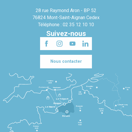
28 rue Raymond Aron - BP 52
76824 Mont-Saint-Aignan Cedex
Téléphone : 02 35 12 10 10
Suivez-nous
Nous contacter
Londres
3h30
Bruxelles
Portsmouth
Newhaven
Bonn
3h
5h
Lille
2h30
Le Tréport
Dieppe
Luxembourg
Beauvais
4h
Le Havre
1h
Reims
2h45
Rouen
Paris
1h30
Rennes
2h30