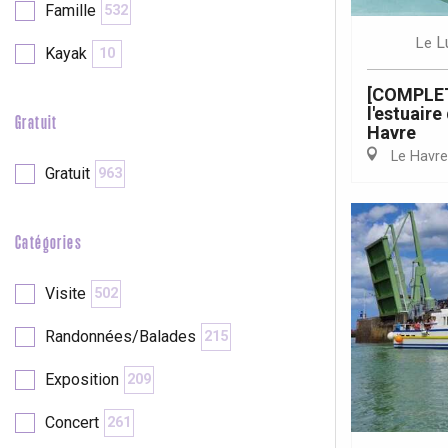
Famille
532
L
Le
Kayak
10
re
éjour
[COMPLET
l'estuaire
Gratuit
Havre
Le Havre
Gratuit
963
Catégories
Visite
502
Randonnées/Balades
215
Exposition
209
Concert
261