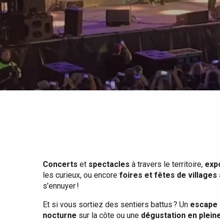
Tout l'agenda
Lieux branchés
Séjours en bord de
mer
Eté
Meilleurs brunch
Séjours en train
Quand il pleut
Restaurants avec vue
Séjours à vélo
Avec les enfants
Entre amis
Concerts
et
spectacles
à travers le territoire,
exp
les curieux, ou encore
foires et fêtes de villages
s’ennuyer !
Et si vous sortiez des sentiers battus ? Un
escape 
nocturne
sur la côte ou une
dégustation en plein