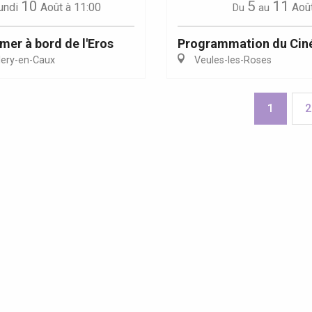
10
5
11
undi
Août
à 11:00
Aoû
Du
au
 mer à bord de l'Eros
Programmation du Cin
lery-en-Caux
Veules-les-Roses
1
2