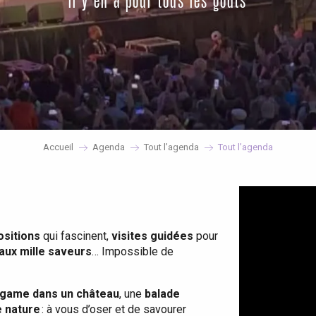
il y en a pour tous les goûts
Accueil
Agenda
Tout l’agenda
Tout l’agenda
ositions
qui fascinent,
visites guidées
pour
 aux mille saveurs
… Impossible de
game dans un château
, une
balade
e nature
: à vous d’oser et de savourer