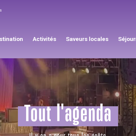
s
stination
Activités
Saveurs locales
Séjour
Tout l'agenda