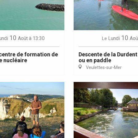
10
10
undi
Août
à 13:30
Lundi
Aoû
Le
Eaux
 centre de formation de
Descente de la Durdent
e nucléaire
ou en paddle
Veulettes-sur-Mer