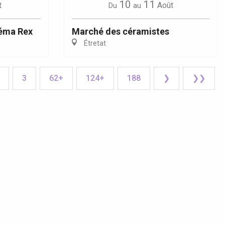
10
11
t
Août
Du
au
éma Rex
Marché des céramistes
Étretat
3
62+
124+
188
❯
❯❯