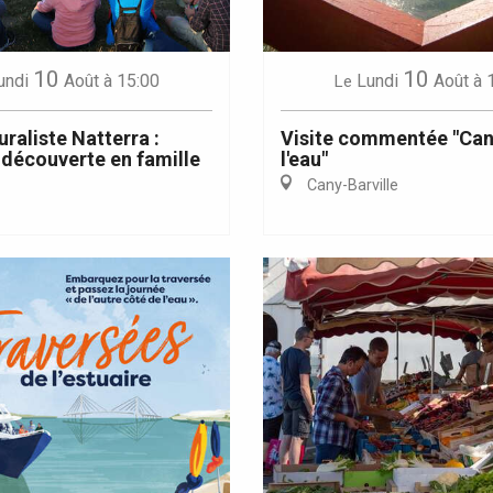
10
10
undi
Août
à 15:00
Lundi
Août
à 
Le
uraliste Natterra :
Visite commentée "Cany
découverte en famille
l'eau"
Cany-Barville