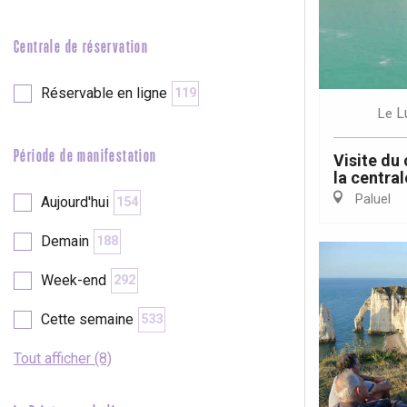
e
Neufchâtel-en-Bray
Doudeville
Centrale de réservation
Val-de-Scie
Réservable en ligne
119
etot
L
Le
Forges-les-
Clères
Période de manifestation
Visite du
Buchy
en-Seine
la central
Duclair
Paluel
Aujourd'hui
154
Rouen
Demain
188
Week-end
292
Cette semaine
533
Paris 1h30
Tout afficher (8)