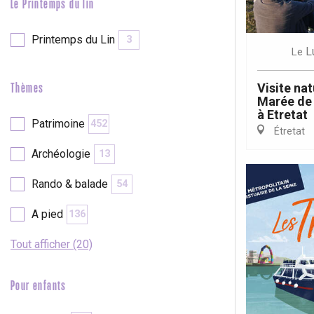
Le Printemps du lin
Printemps du Lin
3
L
Le
Visite nat
Thèmes
Marée de 
à Etretat
Patrimoine
452
Étretat
Archéologie
13
Rando & balade
54
A pied
136
Tout afficher (20)
Pour enfants