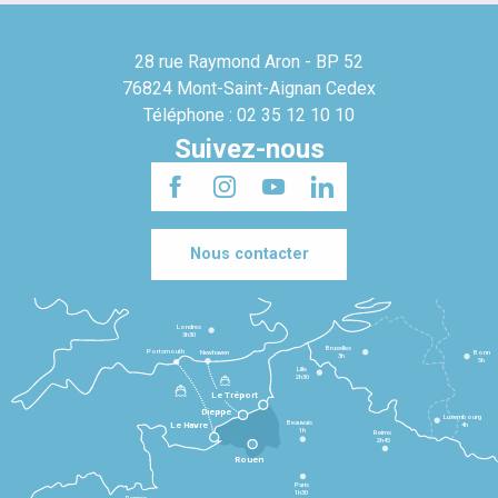
28 rue Raymond Aron - BP 52
76824 Mont-Saint-Aignan Cedex
Téléphone : 02 35 12 10 10
Suivez-nous
Nous contacter
Londres
3h30
Bruxelles
Portsmouth
Newhaven
Bonn
3h
5h
Lille
2h30
Le Tréport
Dieppe
Luxembourg
Beauvais
4h
Le Havre
1h
Reims
2h45
Rouen
Paris
1h30
Rennes