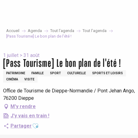
Aller
au
contenu
principal
Accueil
Agenda
Tout l’agenda
Tout l’agenda
[Pass Tourisme] Le bon plan de l'été !
1 juillet > 31 août
[Pass Tourisme] Le bon plan de l'été !
PATRIMOINE
FAMILLE
SPORT
CULTURELLE
SPORTS ET LOISIRS
CINÉMA
VISITE
Office de Tourisme de Dieppe-Normandie / Pont Jehan Ango,
76200 Dieppe
M'y rendre
J'y vais en train !
Ajouter aux favoris
Partager