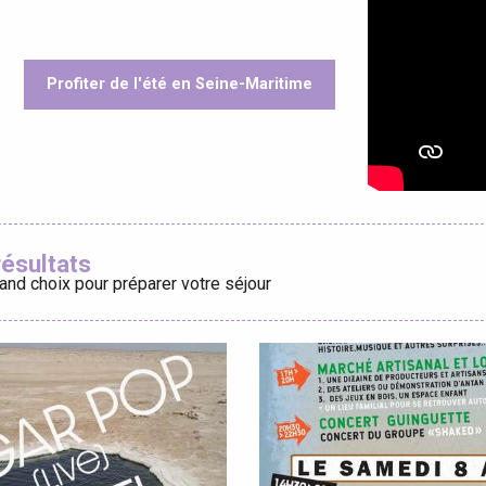
Profiter de l'été en Seine-Maritime
éport
oris
Lille 2h30
résultats
and choix pour préparer votre séjour
ur-Bresle