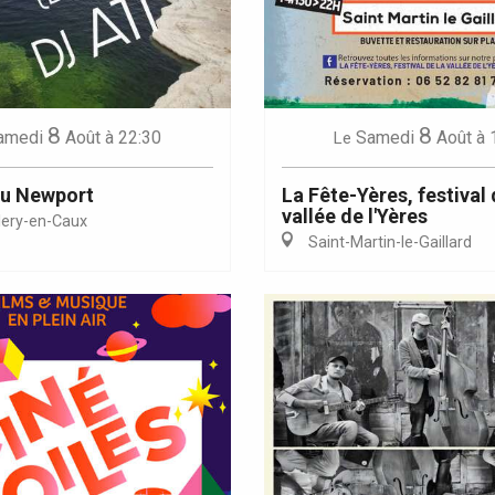
Eaux
8
8
amedi
Août
à 22:30
Samedi
Août
à 
Le
au Newport
La Fête-Yères, festival 
vallée de l'Yères
lery-en-Caux
Saint-Martin-le-Gaillard