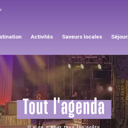
s
stination
Activités
Saveurs locales
Séjour
Tout l'agenda