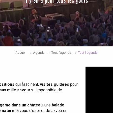
il y en a pour tous les goûts
Accueil
Agenda
Tout l’agenda
Tout l’agenda
ositions
qui fascinent,
visites guidées
pour
 aux mille saveurs
… Impossible de
game dans un château
, une
balade
e nature
: à vous d’oser et de savourer