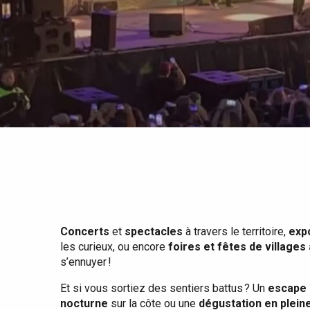
Tout l'agenda
Lieux branchés
Séjours en bord de
mer
Eté
Meilleurs brunch
Séjours en train
Quand il pleut
Restaurants avec vue
Séjours à vélo
Avec les enfants
Entre amis
Concerts
et
spectacles
à travers le territoire,
exp
les curieux, ou encore
foires et fêtes de villages
s’ennuyer !
Et si vous sortiez des sentiers battus ? Un
escape 
nocturne
sur la côte ou une
dégustation en plein