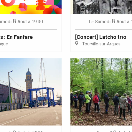
8
8
amedi
Août
à 19:30
Samedi
Août
à 
Le
s : En Fanfare
[Concert] Latcho trio
ngue
Tourville-sur-Arques