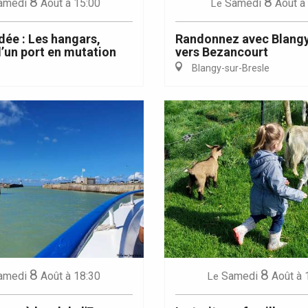
8
8
amedi
Août
à 15:00
Samedi
Août
à
Le
idée : Les hangars,
Randonnez avec Blangy
’un port en mutation
vers Bezancourt
Blangy-sur-Bresle
8
8
amedi
Août
à 18:30
Samedi
Août
à 
Le