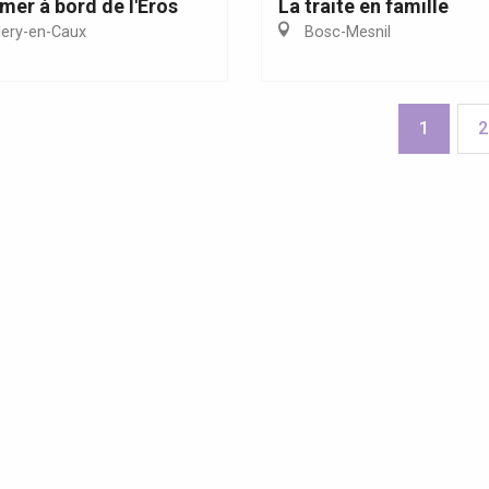
 mer à bord de l'Eros
La traite en famille
lery-en-Caux
Bosc-Mesnil
1
2
res et Fêtes de villages