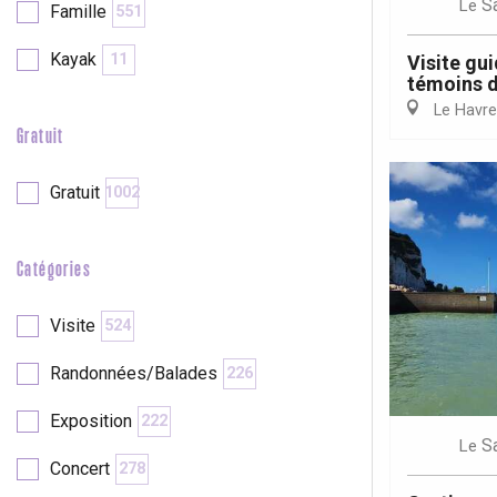
S
Le
Famille
551
re
éjour
Kayak
11
Visite gu
témoins d
Le Havre
Gratuit
Gratuit
1002
Catégories
Visite
524
Randonnées/Balades
226
Exposition
222
S
Le
Concert
278