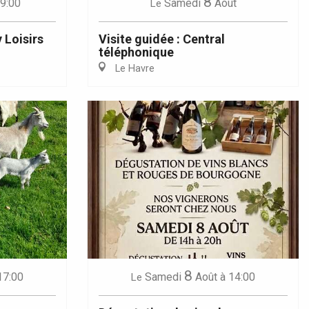
8
 9:00
Samedi
Août
Le
 Loisirs
Visite guidée : Central
téléphonique
Le Havre
8
17:00
Samedi
Août
à 14:00
Le