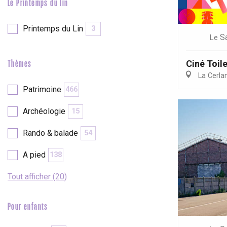
Le Printemps du lin
Printemps du Lin
3
S
Le
Ciné Toile
Thèmes
La Cerla
Patrimoine
466
Archéologie
15
Rando & balade
54
A pied
138
Tout afficher (20)
Pour enfants