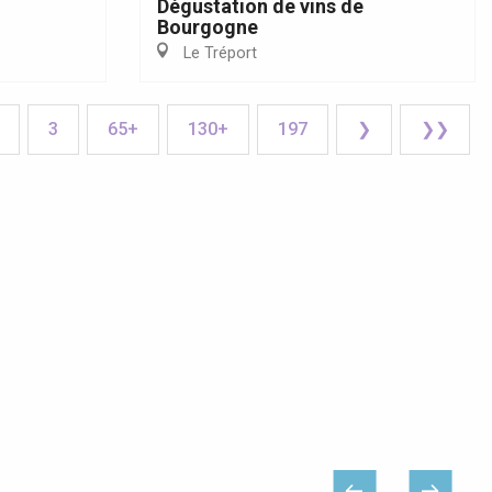
Dégustation de vins de
Bourgogne
Le Tréport
3
65+
130+
197
❯
❯❯