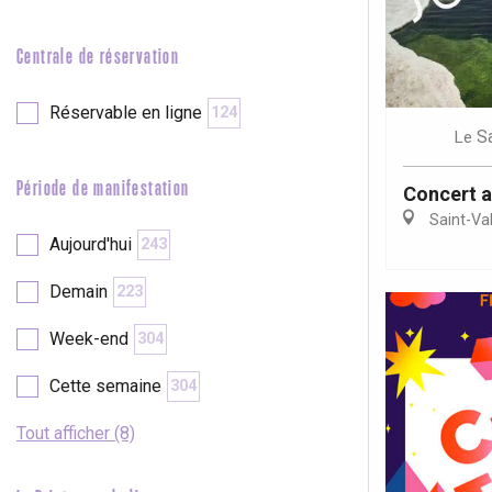
e
Neufchâtel-en-Bray
Doudeville
Centrale de réservation
Val-de-Scie
etot
Réservable en ligne
124
Forges-les-
S
Le
Clères
Buchy
Période de manifestation
Concert 
en-Seine
Saint-Va
Duclair
Aujourd'hui
243
Rouen
Demain
223
Week-end
304
Cette semaine
304
Paris 1h30
Tout afficher (8)