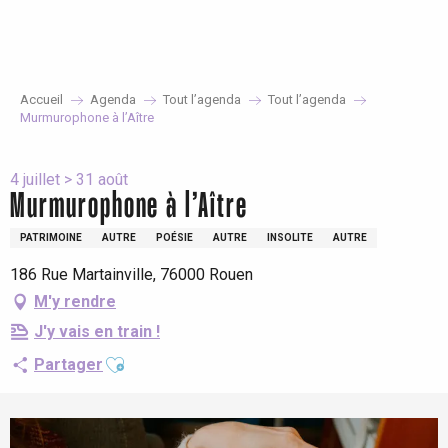
Aller
au
contenu
principal
Accueil
Agenda
Tout l’agenda
Tout l’agenda
Murmurophone à l’Aître
4 juillet > 31 août
Murmurophone à l’Aître
PATRIMOINE
AUTRE
POÉSIE
AUTRE
INSOLITE
AUTRE
186 Rue Martainville, 76000 Rouen
M'y rendre
J'y vais en train !
Ajouter aux favoris
Partager