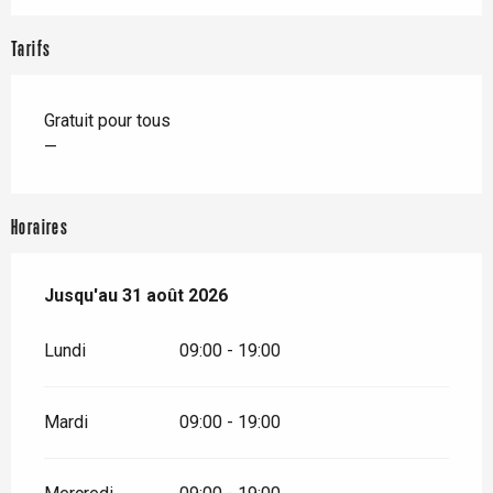
Tarifs
Gratuit pour tous
—
Horaires
Du
Jusqu'au
4 juillet 2026
31 août 2026
au
31 août 2026
Lundi
09:00 - 19:00
Mardi
09:00 - 19:00