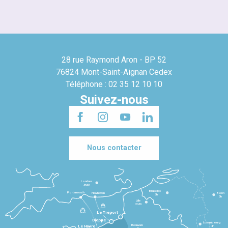
28 rue Raymond Aron - BP 52
76824 Mont-Saint-Aignan Cedex
Téléphone : 02 35 12 10 10
Suivez-nous
Nous contacter
Londres
3h30
Bruxelles
Portsmouth
Newhaven
Bonn
3h
5h
Lille
2h30
Le Tréport
Dieppe
Luxembourg
Beauvais
4h
Le Havre