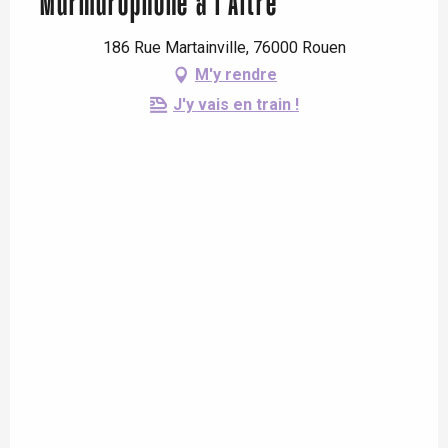
Murmurophone à l’Aître
186 Rue Martainville, 76000 Rouen
M'y rendre
J'y vais en train !