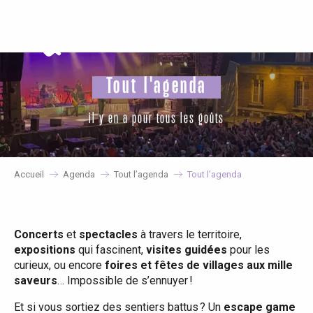
Aller
au
contenu
principal
Tout l'agenda
il y en a pour tous les goûts
Accueil
Agenda
Tout l’agenda
Tout l’agenda
Concerts
et
spectacles
à travers le territoire,
expositions
qui fascinent,
visites guidées
pour les
curieux, ou encore
foires et fêtes de villages aux mille
saveurs
… Impossible de s’ennuyer !
Et si vous sortiez des sentiers battus ? Un
escape game