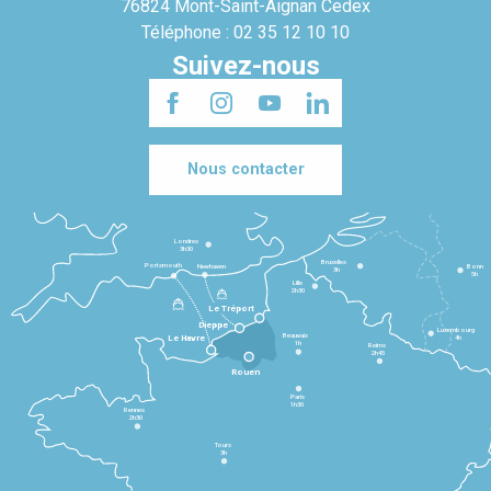
76824 Mont-Saint-Aignan Cedex
Téléphone : 02 35 12 10 10
Suivez-nous
Nous contacter
Londres
3h30
Bruxelles
Portsmouth
Newhaven
Bonn
3h
5h
Lille
2h30
Le Tréport
Dieppe
Luxembourg
Beauvais
4h
Le Havre
1h
Reims
2h45
Rouen
Paris
1h30
Rennes
2h30
Tours
3h