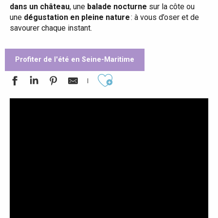
dans un château
, une
balade nocturne
sur la côte ou
une
dégustation en pleine nature
: à vous d’oser et de
savourer chaque instant.
Profiter de l'été en Seine-Maritime
Ajouter aux favoris