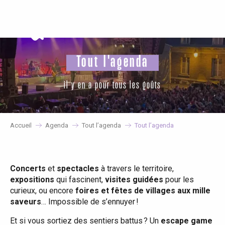
Aller
au
contenu
principal
Tout l'agenda
il y en a pour tous les goûts
Accueil
Agenda
Tout l’agenda
Tout l’agenda
Concerts
et
spectacles
à travers le territoire,
expositions
qui fascinent,
visites guidées
pour les
curieux, ou encore
foires et fêtes de villages aux mille
saveurs
… Impossible de s’ennuyer !
Et si vous sortiez des sentiers battus ? Un
escape game