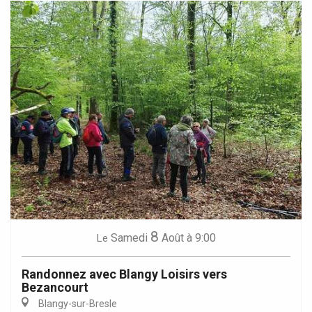
8
Samedi
Août
à 9:00
Le
Randonnez avec Blangy Loisirs vers
Bezancourt
Blangy-sur-Bresle