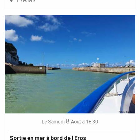
Le Havre
8
Samedi
Août
à 18:30
Le
Sortie en mer à bord de l'Eros