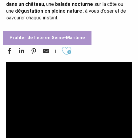
dans un château
, une
balade nocturne
sur la côte ou
une
dégustation en pleine nature
: à vous d’oser et de
savourer chaque instant.
Profiter de l'été en Seine-Maritime
Ajouter aux favoris