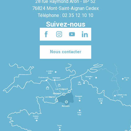
28 rue Raymond Aron - BP 52
76824 Mont-Saint-Aignan Cedex
Téléphone : 02 35 12 10 10
Suivez-nous
Nous contacter
Londres
3h30
Bruxelles
Portsmouth
Newhaven
Bonn
3h
5h
Lille
2h30
Le Tréport
Dieppe
Luxembourg
Beauvais
4h
Le Havre
1h
Reims
2h45
Rouen
Paris
1h30
Rennes
2h30
Tours
3h