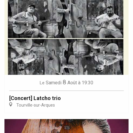
8
Samedi
Août
à 19:30
Le
[Concert] Latcho trio
Tourville-sur-Arques